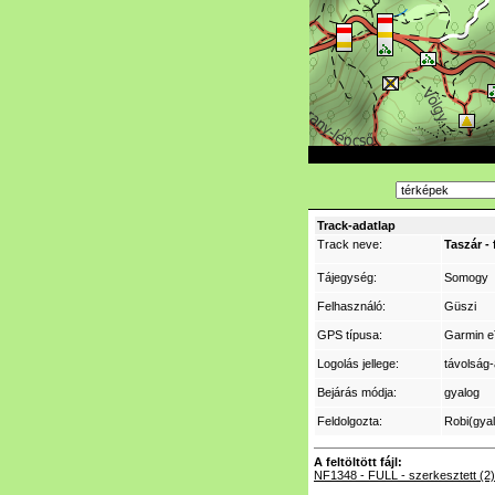
Track-adatlap
Track neve:
Taszár -
Tájegység:
Somogy
Felhasználó:
Güszi
GPS típusa:
Garmin e
Logolás jellege:
távolság-
Bejárás módja:
gyalog
Feldolgozta:
Robi(gya
A feltöltött fájl:
NF1348 - FULL - szerkesztett (2