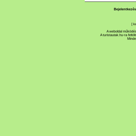
Bejelentkezés
[
k
A weboldal működése
A turistautak.hu-ra feltö
Minde