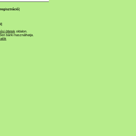
regisztráció
]
l
]
tési ötletek
oldalon.
lően bárki használhatja.
valók