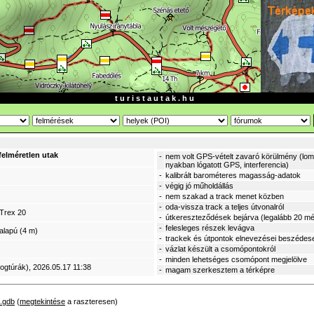
t u r i s t a u t a k . h u
 felméretlen utak
-
nem volt GPS-vételt zavaró körülmény (lomb
nyakban lógatott GPS, interferencia)
-
kalibrált barométeres magasság-adatok
-
végig jó műholdállás
-
nem szakad a track menet közben
-
oda-vissza track a teljes útvonalról
Trex 20
-
útkereszteződések bejárva (legalább 20 mé
-
felesleges részek levágva
alapú (4 m)
-
trackek és útpontok elnevezései beszédes
-
vázlat készült a csomópontokról
-
minden lehetséges csomópont megjelölve
logtúrák)
, 2026.05.17 11:38
-
magam szerkesztem a térképre
).gdb
(
megtekintése
a raszteresen)