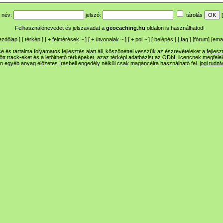
név:
jelszó:
tárolás
[
Felhasználónevedet és jelszavadat a
geocaching.hu
oldalon is használhatod!
ezdőlap
] [
térkép
] [
+
felmérések
~
] [
+
útvonalak
~
] [
+
poi
~
] [
belépés
] [
faq
] [
fórum
]
[
emai
 és tartalma folyamatos fejlesztés alatt áll, köszönettel vesszük az észrevételeket a
fejlesz
ltött track-eket és a letölthető térképeket, azaz térképi adatbázist az ODbL licencnek megfele
n egyéb anyag előzetes írásbeli engedély nélkül csak magáncélra használható fel.
jogi tudni