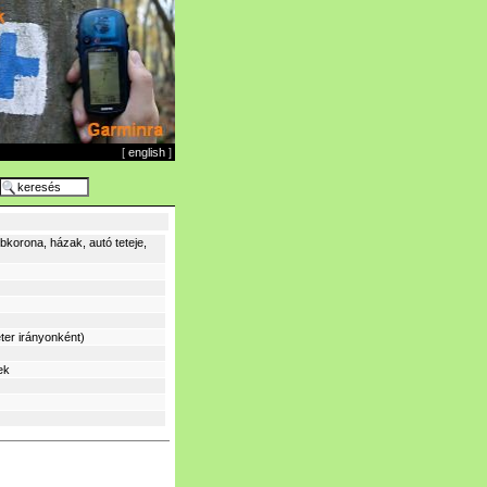
[
english
]
korona, házak, autó teteje,
ter irányonként)
ek