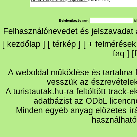
GC50FV_bejaras2.gdb
(
megtekintése
a raszteresen)
Bejelentkezés
név:
je
Felhasználónevedet és jelszavadat
[
kezdőlap
] [
térkép
] [
+
felmérések
faq
] [
A weboldal működése és tartalma fo
vesszük az észrevétele
A turistautak.hu-ra feltöltött track-
adatbázist az ODbL licencn
Minden egyéb anyag előzetes írá
használható