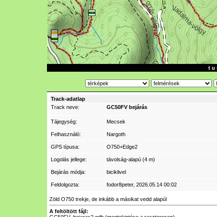
t u 
Track-adatlap
Track neve:
GC50FV bejárás
Tájegység:
Mecsek
Felhasználó:
Nargoth
GPS típusa:
O750+Edge2
Logolás jellege:
távolság-alapú (4 m)
Bejárás módja:
biciklivel
Feldolgozta:
fodor8peter
, 2026.05.14 00:02
Zöld O750 trekje, de inkább a másikat vedd alapúl
A feltöltött fájl: