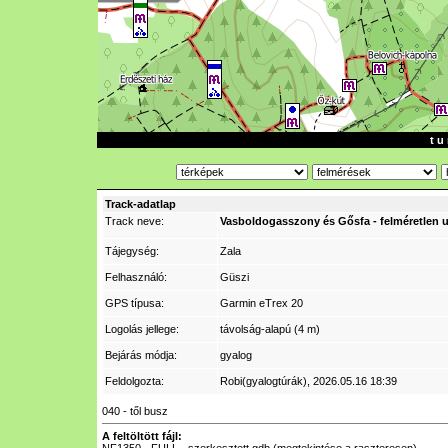
t u 
Track-adatlap
Track neve:
Vasboldogasszony és Gősfa - felméretlen 
Tájegység:
Zala
Felhasználó:
Güszi
GPS típusa:
Garmin eTrex 20
Logolás jellege:
távolság-alapú (4 m)
Bejárás módja:
gyalog
Feldolgozta:
Robi(gyalogtúrák)
, 2026.05.16 18:39
040 - től busz
A feltöltött fájl: