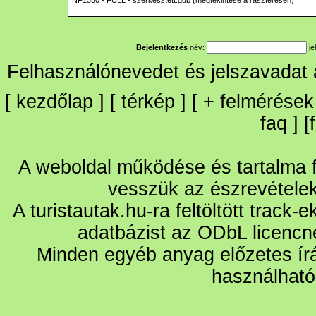
NF1350 - FULL - szerkesztett.gdb
(
megtekintése
a raszteresen)
Bejelentkezés
név:
je
Felhasználónevedet és jelszavadat
[
kezdőlap
] [
térkép
] [
+
felmérések
faq
] [
A weboldal működése és tartalma fo
vesszük az észrevétele
A turistautak.hu-ra feltöltött track-
adatbázist az ODbL licencn
Minden egyéb anyag előzetes írá
használható