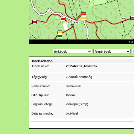
t u 
Track-adatlap
Track neve:
2025dec07_foldutak
Tájegység:
Gödöllői-dombság
Felhasználó:
dirtbikerek
GPS típusa:
Xiaomi
Logolás jellege:
időalapú (3 mp)
Bejárás módja:
biciklivel