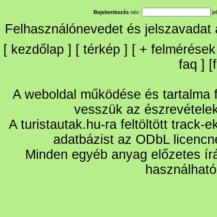
Bejelentkezés
név:
je
Felhasználónevedet és jelszavadat
[
kezdőlap
] [
térkép
] [
+
felmérések
faq
] [
A weboldal működése és tartalma fo
vesszük az észrevétele
A turistautak.hu-ra feltöltött track-
adatbázist az ODbL licencn
Minden egyéb anyag előzetes írá
használható