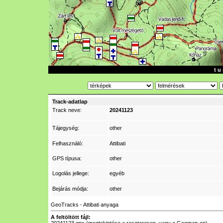
t u 
Track-adatlap
Track neve:
20241123
Tájegység:
other
Felhasználó:
Attibati
GPS típusa:
other
Logolás jellege:
egyéb
Bejárás módja:
other
GeoTracks - Attibati anyaga
A feltöltött fájl: