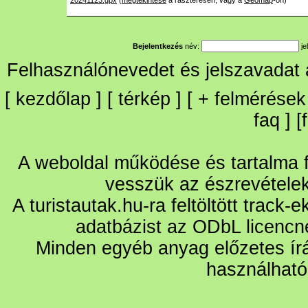
20241123.gpx
(
megtekintése
a raszteresen, vagy a
Geomap
-on)
Bejelentkezés
név:
je
Felhasználónevedet és jelszavadat
[
kezdőlap
] [
térkép
] [
+
felmérések
faq
] [
A weboldal működése és tartalma fo
vesszük az észrevétele
A turistautak.hu-ra feltöltött track-
adatbázist az ODbL licencn
Minden egyéb anyag előzetes írá
használható