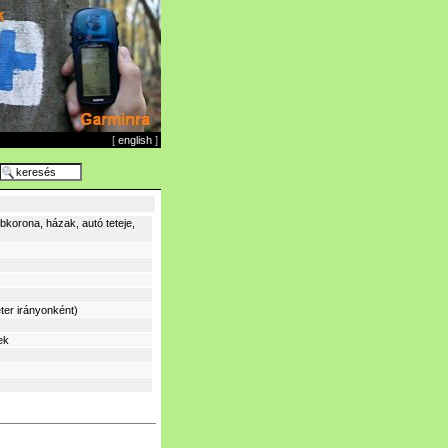
[
english
]
korona, házak, autó teteje,
ter irányonként)
ek