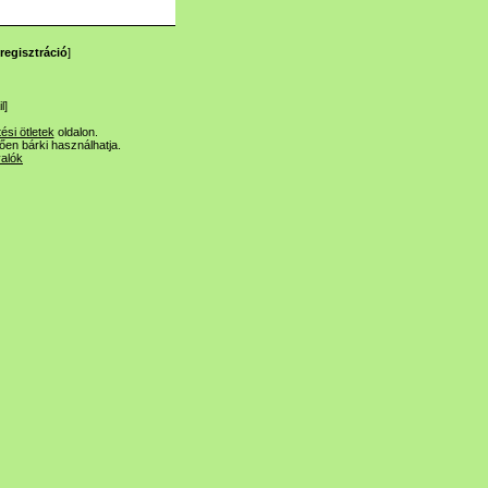
regisztráció
]
l
]
tési ötletek
oldalon.
lően bárki használhatja.
valók