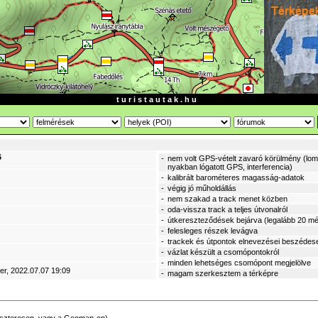
t u r i s t a u t a k . h u
6
-
nem volt GPS-vételt zavaró körülmény (lomb
nyakban lógatott GPS, interferencia)
-
kalibrált barométeres magasság-adatok
-
végig jó műholdállás
-
nem szakad a track menet közben
-
oda-vissza track a teljes útvonalról
-
útkereszteződések bejárva (legalább 20 mé
-
felesleges részek levágva
-
trackek és útpontok elnevezései beszédes
-
vázlat készült a csomópontokról
-
minden lehetséges csomópont megjelölve
er
, 2022.07.07 19:09
-
magam szerkesztem a térképre