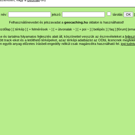
szteresen, vagy a
Geomap
-on)
név:
jelszó:
tárolás
[
Felhasználónevedet és jelszavadat a
geocaching.hu
oldalon is használhatod!
ezdőlap
] [
térkép
] [
+
felmérések
~
] [
+
útvonalak
~
] [
+
poi
~
] [
belépés
] [
faq
] [
fórum
]
[
emai
 és tartalma folyamatos fejlesztés alatt áll, köszönettel vesszük az észrevételeket a
fejlesz
ltött track-eket és a letölthető térképeket, azaz térképi adatbázist az ODbL licencnek megfele
n egyéb anyag előzetes írásbeli engedély nélkül csak magáncélra használható fel.
jogi tudni