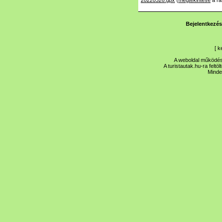
20220326.gpx
(
megtekintése
a ra
Bejelentkezés
[
k
A weboldal működése
A turistautak.hu-ra feltö
Minde