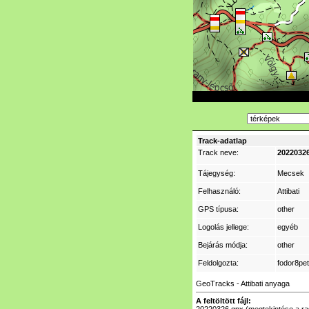
Track-adatlap
Track neve:
2022032
Tájegység:
Mecsek
Felhasználó:
Attibati
GPS típusa:
other
Logolás jellege:
egyéb
Bejárás módja:
other
Feldolgozta:
fodor8pet
GeoTracks - Attibati anyaga
A feltöltött fájl: