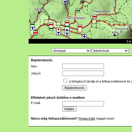
t u 
Bejelentkezés
Név:
Jelszó:
a böngésző tárolja el a felhasználónevet és 
Elfelejtett jelszó küldése e-mailben
E-mail:
Nincs még felhasználóneved?
Regisztráld
magad most!