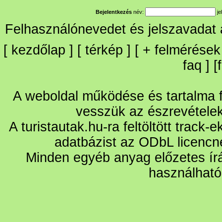
Bejelentkezés
név:
je
Felhasználónevedet és jelszavadat
[
kezdőlap
] [
térkép
] [
+
felmérések
faq
] [
A weboldal működése és tartalma fo
vesszük az észrevétele
A turistautak.hu-ra feltöltött track-
adatbázist az ODbL licencn
Minden egyéb anyag előzetes írá
használható