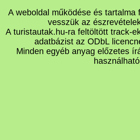
A weboldal működése és tartalma fo
vesszük az észrevétele
A turistautak.hu-ra feltöltött track-
adatbázist az ODbL licencn
Minden egyéb anyag előzetes írá
használható