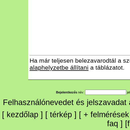
Ha már teljesen belezavarodtál a sz
alaphelyzetbe állítani
a táblázatot.
Bejelentkezés
név:
je
Felhasználónevedet és jelszavadat
[
kezdőlap
] [
térkép
] [
+
felmérések
faq
] [