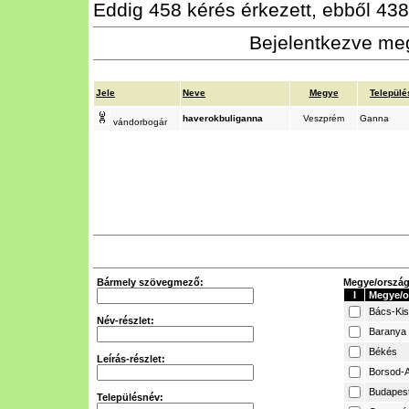
Eddig 458 kérés érkezett, ebből 438 
Bejelentkezve meg
Jele
Neve
Megye
Települé
haverokbuliganna
Veszprém
Ganna
vándorbogár
Bármely szövegmező:
Megye/ország 
I
Megye/o
Bács-Ki
Név-részlet:
Baranya
Békés
Leírás-részlet:
Borsod-A
Budapes
Településnév: