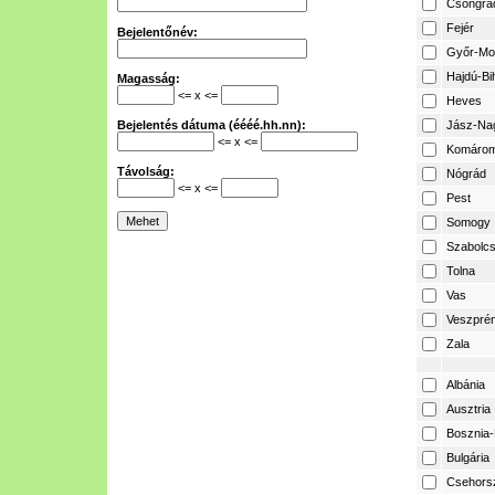
Csongrá
Fejér
Bejelentőnév:
Győr-Mo
Hajdú-Bi
Magasság:
<= x <=
Heves
Bejelentés dátuma (éééé.hh.nn):
Jász-Na
<= x <=
Komárom
Távolság:
Nógrád
<= x <=
Pest
Somogy
Szabolcs
Tolna
Vas
Veszpré
Zala
Albánia
Ausztria
Bosznia-
Bulgária
Csehors