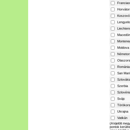
Franciao
Horvátor
Koszovó
Lengyelo
Liechtens
Macedón
Montene
Moldova
Németor
Olaszor
Románia
San Mari
Szlováki
Szerbia
Szlovéni
Svájc
Törökor
Ukrajna
Vatikán
(A kijelölt m
pontok kerülne