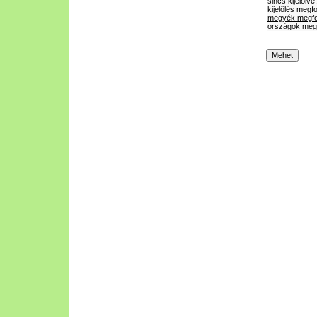
sincs kijelölve
kijelölés megf
megyék megfo
országok megf