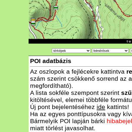
t u 
POI adatbázis
Az oszlopok a fejlécekre kattintva
r
szám szerint csökkenő sorrend az al
megfordítható).
A lista sokféle szempont szerint
szű
kitöltésével, elemei többféle form
Új pont bejelentéséhez
ide
kattints!
Ha az egyes ponttípusokra vagy kívá
Bármelyik POI lapján bárki
hibabeje
miatt törlést javasolhat.