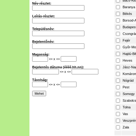
Bács-Ki
Név-részlet:
Baranya
Békés
Leírás-részlet:
Borsod-A
Budapes
Településnév:
Csongrá
Fejér
Bejelentőnév:
Győr-Mo
Hajdú-Bi
Magasság:
<= x <=
Heves
Bejelentés dátuma (éééé.hh.nn):
Jász-Na
<= x <=
Komárom
Távolság:
Nógrád
<= x <=
Pest
Somogy
Szabolcs
Tolna
Vas
Veszpré
Zala