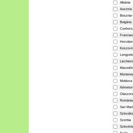
Albánia
Ausztria
Bosznia-
Bulgária
Csehors
Franciao
Horvátor
Koszovó
Lengyelo
Liechtens
Macedón
Montene
Moldova
Németor
Olaszor
Románia
San Mari
Szlováki
Szerbia
Szlovéni