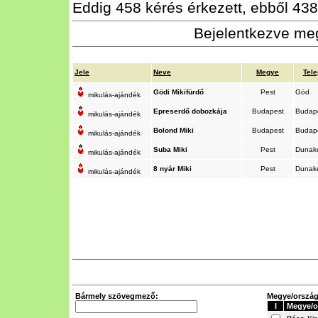
Eddig 458 kérés érkezett, ebből 438 
Bejelentkezve meg
Jele
Neve
Megye
Tele
Gödi Mikifürdő
Pest
Göd
mikulás-ajándék
Epreserdő dobozkája
Budapest
Budap
mikulás-ajándék
Bolond Miki
Budapest
Budap
mikulás-ajándék
Suba Miki
Pest
Dunak
mikulás-ajándék
8 nyár Miki
Pest
Dunak
mikulás-ajándék
Bármely szövegmező:
Megye/ország 
I
Megye/o