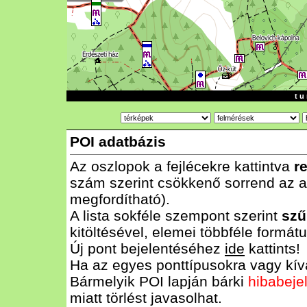
t u 
POI adatbázis
Az oszlopok a fejlécekre kattintva
r
szám szerint csökkenő sorrend az al
megfordítható).
A lista sokféle szempont szerint
szű
kitöltésével, elemei többféle form
Új pont bejelentéséhez
ide
kattints!
Ha az egyes ponttípusokra vagy kívá
Bármelyik POI lapján bárki
hibabeje
miatt törlést javasolhat.