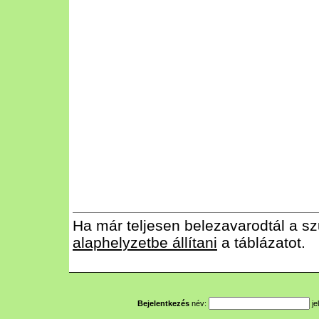
Ha már teljesen belezavarodtál a sz
alaphelyzetbe állítani
a táblázatot.
Bejelentkezés
név:
je