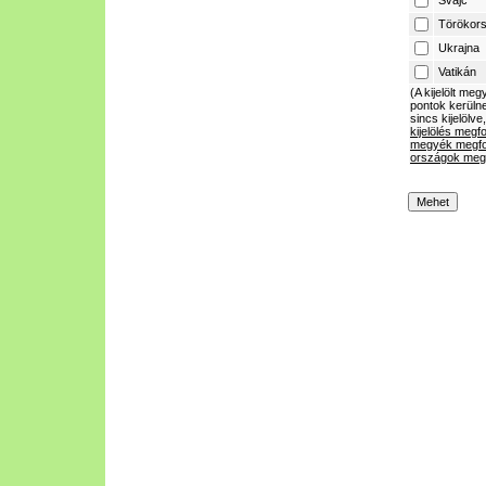
Svájc
Törökor
Ukrajna
Vatikán
(A kijelölt m
pontok kerülne
sincs kijelölve
kijelölés megf
megyék megfo
országok megf