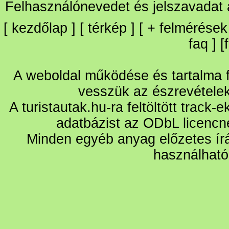
Felhasználónevedet és jelszavadat
[
kezdőlap
] [
térkép
] [
+
felmérések
faq
] [
A weboldal működése és tartalma fo
vesszük az észrevétele
A turistautak.hu-ra feltöltött track-
adatbázist az ODbL licencn
Minden egyéb anyag előzetes írá
használható