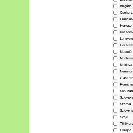
Bulgária
Csehors
Franciao
Horvátor
Koszovó
Lengyelo
Liechtens
Macedón
Montene
Moldova
Németor
Olaszor
Románia
San Mari
Szlováki
Szerbia
Szlovéni
Svájc
Törökor
Ukrajna