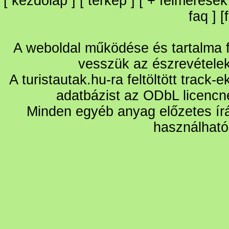
[
kezdőlap
] [
térkép
] [
+
felmérések
faq
] [
A weboldal működése és tartalma fo
vesszük az észrevétele
A turistautak.hu-ra feltöltött track-
adatbázist az ODbL licencn
Minden egyéb anyag előzetes írá
használható