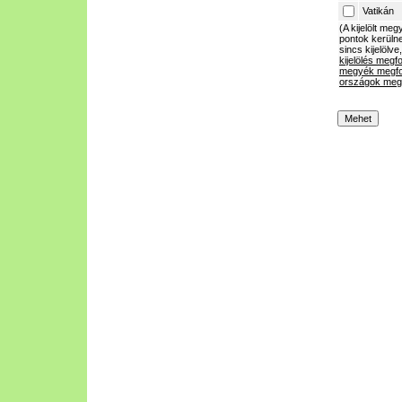
Vatikán
(A kijelölt m
pontok kerülne
sincs kijelölve
kijelölés megf
megyék megfo
országok megf