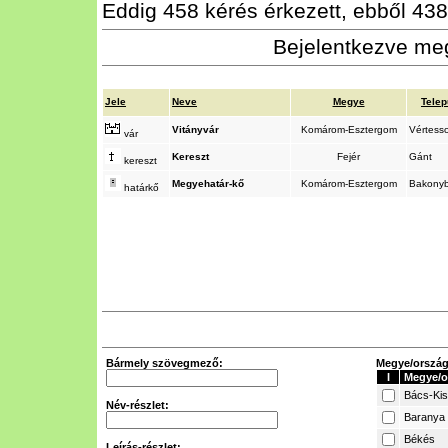
Eddig 458 kérés érkezett, ebből 438 
Bejelentkezve meg
Jele
Neve
Megye
Telep
Vitányvár
Komárom-Esztergom
Vértess
vár
Kereszt
Fejér
Gánt
kereszt
Megyehatár-kő
Komárom-Esztergom
Bakony
határkő
Bármely szövegmező:
Megye/ország 
I
Megye/o
Bács-Ki
Név-részlet:
Baranya
Békés
Leírás-részlet: