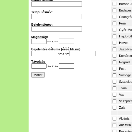
Borsod-A
Budapes
Településnév:
Csongrá
Fejér
Bejelentőnév:
Győr-Mo
Hajdú-Bi
Magasság:
<= x <=
Heves
Bejelentés dátuma (éééé.hh.nn):
Jász-Na
<= x <=
Komárom
Távolság:
Nógrád
<= x <=
Pest
Somogy
Szabolcs
Tolna
Vas
Veszpré
Zala
Albánia
Ausztria
Bosznia-