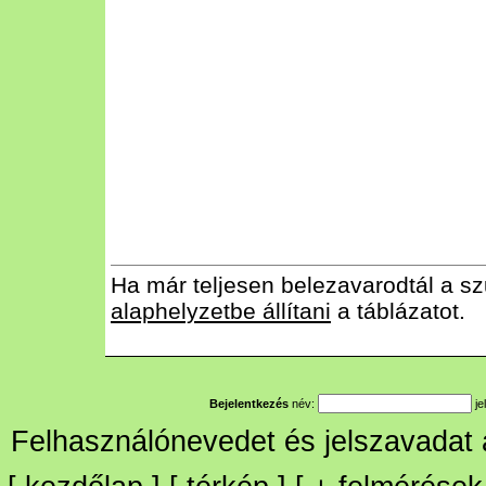
Ha már teljesen belezavarodtál a sz
alaphelyzetbe állítani
a táblázatot.
Bejelentkezés
név:
je
Felhasználónevedet és jelszavadat