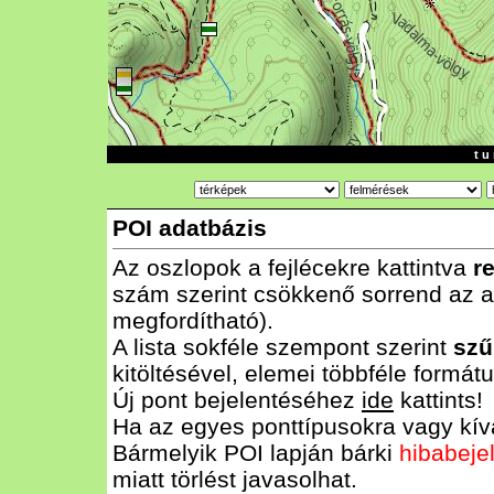
t u 
POI adatbázis
Az oszlopok a fejlécekre kattintva
r
szám szerint csökkenő sorrend az al
megfordítható).
A lista sokféle szempont szerint
szű
kitöltésével, elemei többféle form
Új pont bejelentéséhez
ide
kattints!
Ha az egyes ponttípusokra vagy kívá
Bármelyik POI lapján bárki
hibabeje
miatt törlést javasolhat.