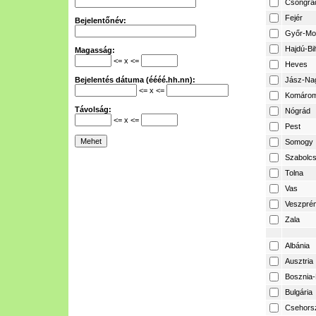
Csongrá
Fejér
Bejelentőnév:
Győr-Mo
Hajdú-Bi
Magasság:
<= x <=
Heves
Bejelentés dátuma (éééé.hh.nn):
Jász-Na
<= x <=
Komárom
Távolság:
Nógrád
<= x <=
Pest
Somogy
Szabolcs
Tolna
Vas
Veszpré
Zala
Albánia
Ausztria
Bosznia-
Bulgária
Csehors