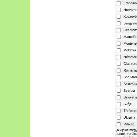
Franciao
Horvátor
Koszovó
Lengyelo
Liechtens
Macedón
Montene
Moldova
Németor
Olaszor
Románia
San Mari
Szlováki
Szerbia
Szlovéni
Svájc
Törökor
Ukrajna
Vatikán
(A kijelölt m
pontok kerülne