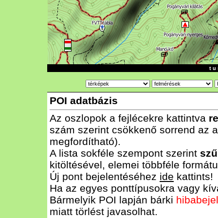
t u 
POI adatbázis
Az oszlopok a fejlécekre kattintva
r
szám szerint csökkenő sorrend az al
megfordítható).
A lista sokféle szempont szerint
szű
kitöltésével, elemei többféle form
Új pont bejelentéséhez
ide
kattints!
Ha az egyes ponttípusokra vagy kívá
Bármelyik POI lapján bárki
hibabeje
miatt törlést javasolhat.