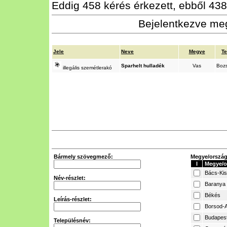
Eddig 458 kérés érkezett, ebből 438 
Bejelentkezve meg
Jele
Neve
Megye
Te
Sparhelt hulladék
Vas
Boz
illegális szemétlerakó
Bármely szövegmező:
Megye/ország 
I
Megye/o
Bács-Ki
Név-részlet:
Baranya
Békés
Leírás-részlet:
Borsod-A
Budapes
Településnév: