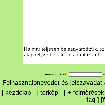
Ha már teljesen belezavarodtál a sz
alaphelyzetbe állítani
a táblázatot.
Bejelentkezés
név:
je
Felhasználónevedet és jelszavadat
[
kezdőlap
] [
térkép
] [
+
felmérések
faq
] [