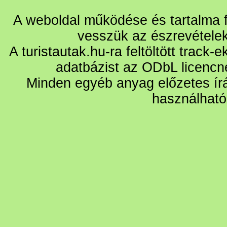
A weboldal működése és tartalma fo
vesszük az észrevétele
A turistautak.hu-ra feltöltött track-
adatbázist az ODbL licencn
Minden egyéb anyag előzetes írá
használható