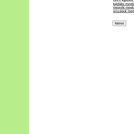
sincs kijelölve
kijelölés megf
megyék megfo
országok megf