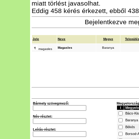
miatt törlést javasolhat.
Eddig 458 kérés érkezett, ebből 438 
Bejelentkezve meg
Jele
Neve
Megye
Települé
Magasles
Baranya
magasles
Bármely szövegmező:
Megye/ország 
I
Megye/o
Bács-Ki
Név-részlet:
Baranya
Békés
Leírás-részlet:
Borsod-A