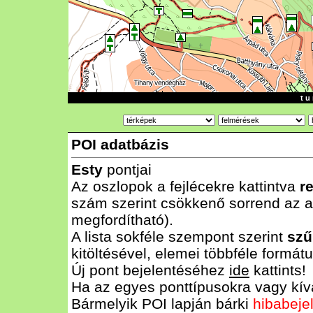
t u 
POI adatbázis
Esty
pontjai
Az oszlopok a fejlécekre kattintva
r
szám szerint csökkenő sorrend az al
megfordítható).
A lista sokféle szempont szerint
szű
kitöltésével, elemei többféle form
Új pont bejelentéséhez
ide
kattints!
Ha az egyes ponttípusokra vagy kívá
Bármelyik POI lapján bárki
hibabeje