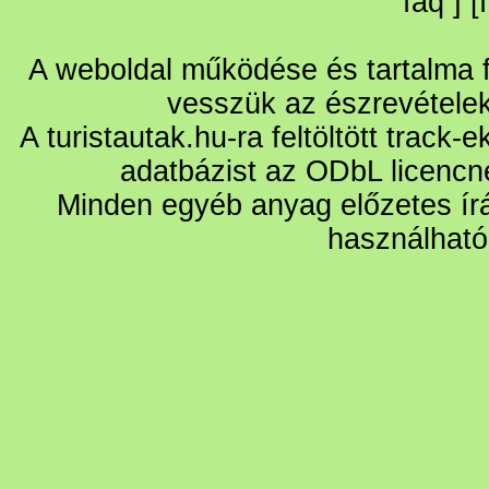
faq
] [
A weboldal működése és tartalma fo
vesszük az észrevétele
A turistautak.hu-ra feltöltött track-
adatbázist az ODbL licencn
Minden egyéb anyag előzetes írá
használható