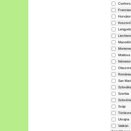
Csehors
Franciao
Horvátor
Koszovó
Lengyelo
Liechtens
Macedón
Montene
Moldova
Németor
Olaszor
Románia
San Mari
Szlováki
Szerbia
Szlovéni
Svájc
Törökor
Ukrajna
Vatikán