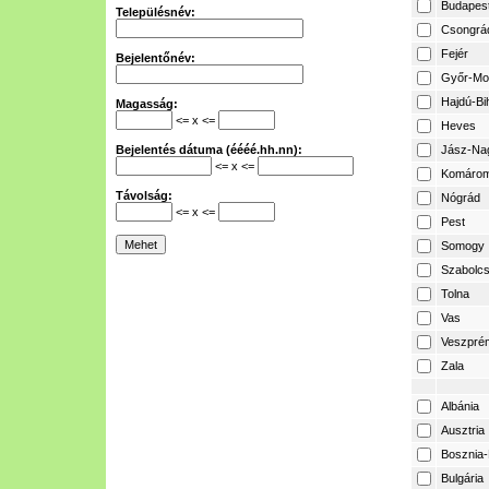
Budapes
Településnév:
Csongrá
Fejér
Bejelentőnév:
Győr-Mo
Hajdú-Bi
Magasság:
<= x <=
Heves
Bejelentés dátuma (éééé.hh.nn):
Jász-Na
<= x <=
Komárom
Távolság:
Nógrád
<= x <=
Pest
Somogy
Szabolcs
Tolna
Vas
Veszpré
Zala
Albánia
Ausztria
Bosznia-
Bulgária