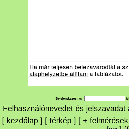
Ha már teljesen belezavarodtál a sz
alaphelyzetbe állítani
a táblázatot.
Bejelentkezés
név:
je
Felhasználónevedet és jelszavadat
[
kezdőlap
] [
térkép
] [
+
felmérések