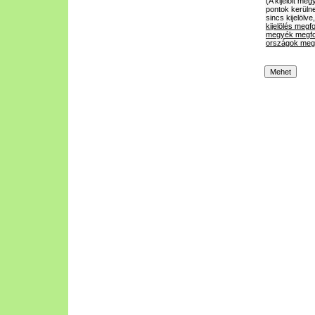
(A kijelölt m
pontok kerülne
sincs kijelölve
kijelölés megf
megyék megfo
országok megf