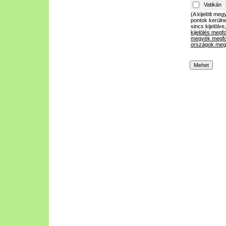
Vatikán
(A kijelölt m
pontok kerülne
sincs kijelölve
kijelölés megf
megyék megfo
országok megf