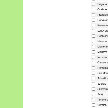
Bulgária
Csehors
Franciao
Horvátor
Koszovó
Lengyelo
Liechtens
Macedón
Montene
Moldova
Németor
Olaszor
Románia
San Mari
Szlováki
Szerbia
Szlovéni
Svájc
Törökor
Ukrajna