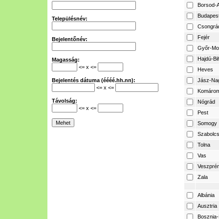
Borsod-A
Budapes
Településnév:
Csongrá
Fejér
Bejelentőnév:
Győr-Mo
Hajdú-Bi
Magasság:
<= x <=
Heves
Bejelentés dátuma (éééé.hh.nn):
Jász-Na
<= x <=
Komárom
Távolság:
Nógrád
<= x <=
Pest
Somogy
Szabolcs
Tolna
Vas
Veszpré
Zala
Albánia
Ausztria
Bosznia-