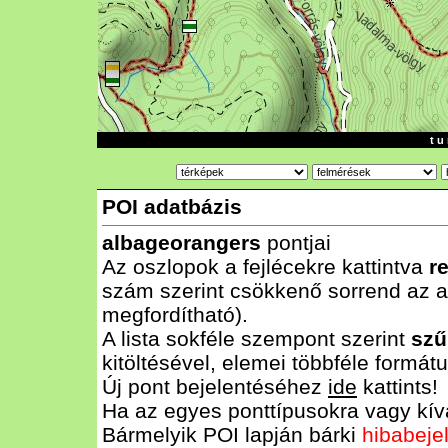
t u 
POI adatbázis
albageorangers
pontjai
Az oszlopok a fejlécekre kattintva
r
szám szerint csökkenő sorrend az al
megfordítható).
A lista sokféle szempont szerint
szű
kitöltésével, elemei többféle form
Új pont bejelentéséhez
ide
kattints!
Ha az egyes ponttípusokra vagy kívá
Bármelyik POI lapján bárki
hibabeje