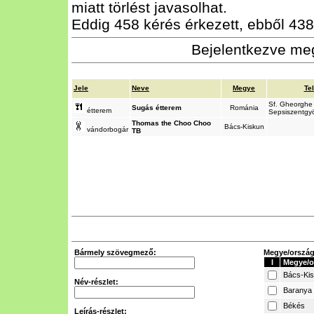
miatt törlést javasolhat.
Eddig 458 kérés érkezett, ebből 438 
Bejelentkezve meg
Jele
Neve
Megye
Te
Sf. Gheorghe 
Sugás étterem
Románia
étterem
Sepsiszentgy
Thomas the Choo Choo
Bács-Kiskun
vándorbogár
TB
Bármely szövegmező:
Megye/ország 
I
Megye/o
Bács-Ki
Név-részlet:
Baranya
Békés
Leírás-részlet: