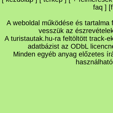
faq
] [
A weboldal működése és tartalma fo
vesszük az észrevétele
A turistautak.hu-ra feltöltött track-
adatbázist az ODbL licencn
Minden egyéb anyag előzetes írá
használható