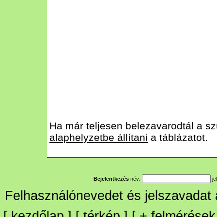
Ha már teljesen belezavarodtál a sz
alaphelyzetbe állítani
a táblázatot.
Bejelentkezés
név:
je
Felhasználónevedet és jelszavadat
[
kezdőlap
] [
térkép
] [
+
felmérések