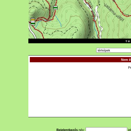
t u 
Nem ér
P
Bejelentkezés
név:
je