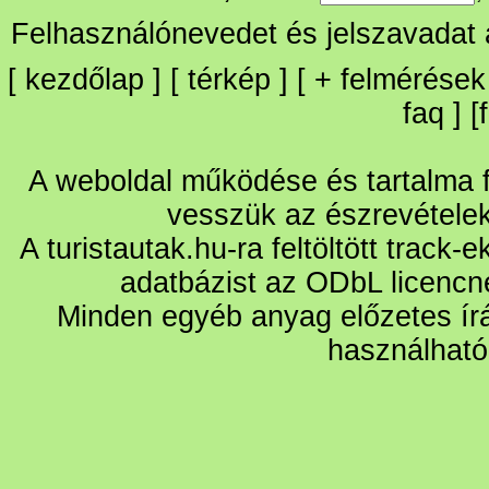
Felhasználónevedet és jelszavadat
[
kezdőlap
] [
térkép
] [
+
felmérések
faq
] [
A weboldal működése és tartalma fo
vesszük az észrevétele
A turistautak.hu-ra feltöltött track-
adatbázist az ODbL licencn
Minden egyéb anyag előzetes írá
használható