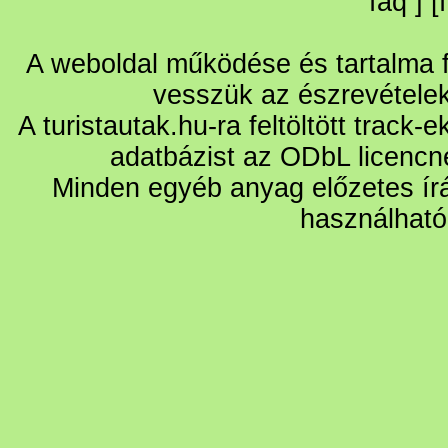
faq
] [
A weboldal működése és tartalma fo
vesszük az észrevétele
A turistautak.hu-ra feltöltött track-
adatbázist az ODbL licencn
Minden egyéb anyag előzetes írá
használható