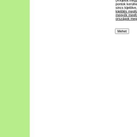
(A kijelölt m
pontok kerülne
sincs kijelölve
kijelölés megf
megyék megfo
országok megf