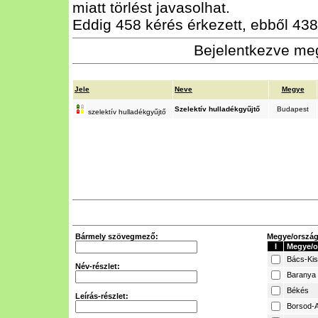
miatt törlést javasolhat.
Eddig 458 kérés érkezett, ebből 438 
Bejelentkezve meg
Jele
Neve
Megye
Szelektív hulladékgyűjtő
Budapest
szelektív hulladékgyűjtő
Bármely szövegmező:
Megye/ország 
I
Megye/o
Bács-Ki
Név-részlet:
Baranya
Békés
Leírás-részlet:
Borsod-A