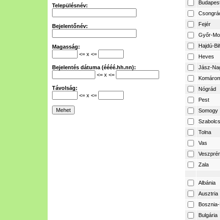
Budapes
Településnév:
Csongrá
Fejér
Bejelentőnév:
Győr-Mo
Hajdú-Bi
Magasság:
<= x <=
Heves
Bejelentés dátuma (éééé.hh.nn):
Jász-Na
<= x <=
Komárom
Távolság:
Nógrád
<= x <=
Pest
Somogy
Szabolcs
Tolna
Vas
Veszpré
Zala
Albánia
Ausztria
Bosznia-
Bulgária