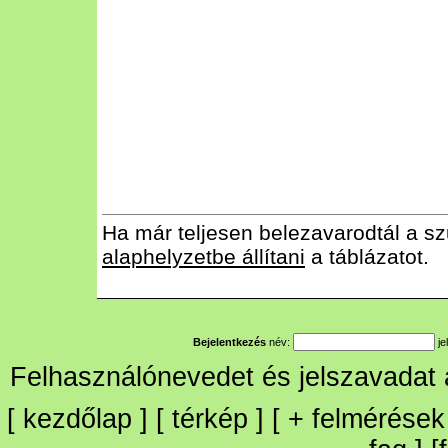
Ha már teljesen belezavarodtál a sz
alaphelyzetbe állítani
a táblázatot.
Bejelentkezés
név:
je
Felhasználónevedet és jelszavadat
[
kezdőlap
] [
térkép
] [
+
felmérések