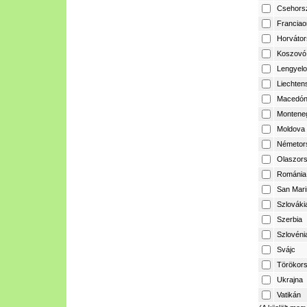
Csehors
Franciao
Horvátor
Koszovó
Lengyelo
Liechtens
Macedón
Montene
Moldova
Németor
Olaszor
Románia
San Mari
Szlováki
Szerbia
Szlovéni
Svájc
Törökor
Ukrajna
Vatikán