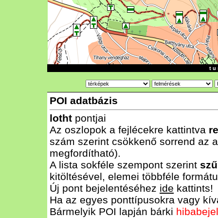
t u 
POI adatbázis
lotht
pontjai
Az oszlopok a fejlécekre kattintva
r
szám szerint csökkenő sorrend az al
megfordítható).
A lista sokféle szempont szerint
szű
kitöltésével, elemei többféle form
Új pont bejelentéséhez
ide
kattints!
Ha az egyes ponttípusokra vagy kívá
Bármelyik POI lapján bárki
hibabeje