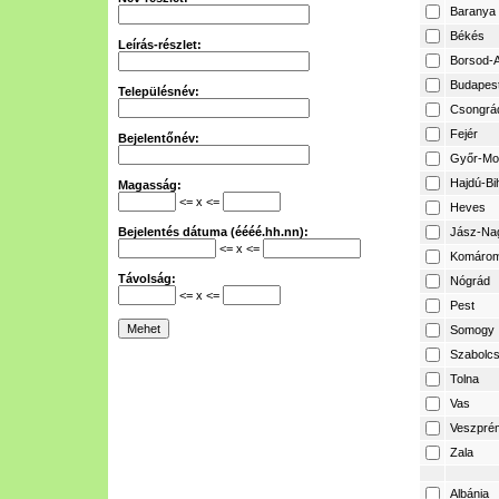
Baranya
Békés
Leírás-részlet:
Borsod-A
Budapes
Településnév:
Csongrá
Fejér
Bejelentőnév:
Győr-Mo
Hajdú-Bi
Magasság:
<= x <=
Heves
Bejelentés dátuma (éééé.hh.nn):
Jász-Na
<= x <=
Komárom
Távolság:
Nógrád
<= x <=
Pest
Somogy
Szabolcs
Tolna
Vas
Veszpré
Zala
Albánia