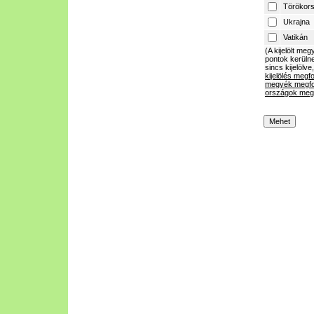
Törökor
Ukrajna
Vatikán
(A kijelölt m
pontok kerülne
sincs kijelölve
kijelölés megf
megyék megfo
országok megf