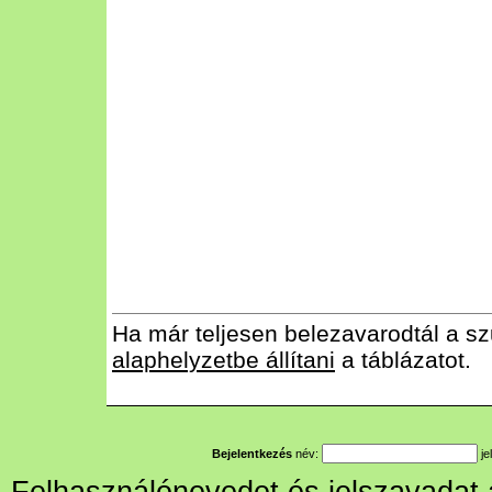
Ha már teljesen belezavarodtál a sz
alaphelyzetbe állítani
a táblázatot.
Bejelentkezés
név:
je
Felhasználónevedet és jelszavadat