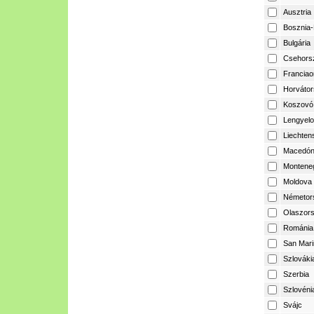
Ausztria
Bosznia-
Bulgária
Csehors
Franciao
Horvátor
Koszovó
Lengyelo
Liechtens
Macedón
Montene
Moldova
Németor
Olaszor
Románia
San Mari
Szlováki
Szerbia
Szlovéni
Svájc