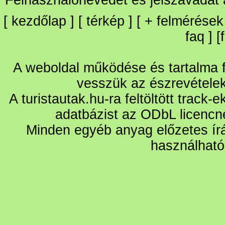
[
kezdőlap
] [
térkép
] [
+
felmérések
faq
] [
A weboldal működése és tartalma fo
vesszük az észrevétele
A turistautak.hu-ra feltöltött track-
adatbázist az ODbL licencn
Minden egyéb anyag előzetes írá
használható