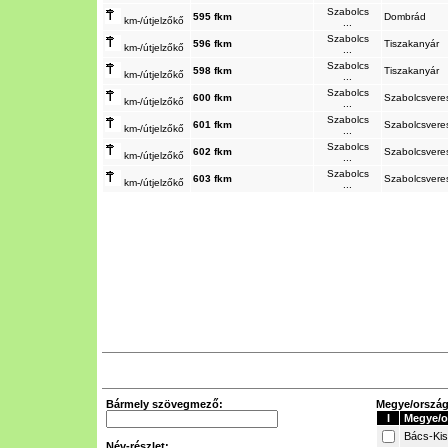
Szabolcs
595 fkm
Dombrád
km-/útjelzőkő
...
Szabolcs
596 fkm
Tiszakanyár
km-/útjelzőkő
...
Szabolcs
598 fkm
Tiszakanyár
km-/útjelzőkő
...
Szabolcs
600 fkm
Szabolcsvere
km-/útjelzőkő
...
Szabolcs
601 fkm
Szabolcsvere
km-/útjelzőkő
...
Szabolcs
602 fkm
Szabolcsvere
km-/útjelzőkő
...
Szabolcs
603 fkm
Szabolcsvere
km-/útjelzőkő
...
Bármely szövegmező:
Megye/ország 
I
Megye/o
Bács-Ki
Név-részlet: