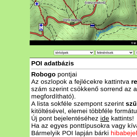
t u 
POI adatbázis
Robogo
pontjai
Az oszlopok a fejlécekre kattintva
r
szám szerint csökkenő sorrend az al
megfordítható).
A lista sokféle szempont szerint
szű
kitöltésével, elemei többféle form
Új pont bejelentéséhez
ide
kattints!
Ha az egyes ponttípusokra vagy kívá
Bármelyik POI lapján bárki
hibabeje