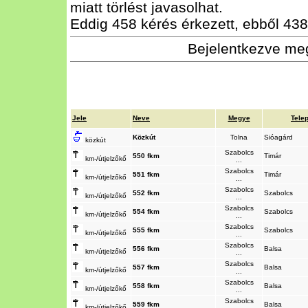
miatt törlést javasolhat.
Eddig 458 kérés érkezett, ebből 438 
Bejelentkezve meg
Jele
Neve
Megye
Tele
Közkút
Tolna
Sióagárd
közkút
Szabolcs
550 fkm
Timár
km-/útjelzőkő
...
Szabolcs
551 fkm
Timár
km-/útjelzőkő
...
Szabolcs
552 fkm
Szabolcs
km-/útjelzőkő
...
Szabolcs
554 fkm
Szabolcs
km-/útjelzőkő
...
Szabolcs
555 fkm
Szabolcs
km-/útjelzőkő
...
Szabolcs
556 fkm
Balsa
km-/útjelzőkő
...
Szabolcs
557 fkm
Balsa
km-/útjelzőkő
...
Szabolcs
558 fkm
Balsa
km-/útjelzőkő
...
Szabolcs
559 fkm
Balsa
km-/útjelzőkő