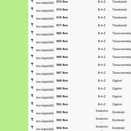
573 fkm
B-A-Z
Tiszakarád
km-/útjelzőkő
574 fkm
B-A-Z
Tiszakarád
km-/útjelzőkő
576 fkm
B-A-Z
Tiszakarád
km-/útjelzőkő
577 fkm
B-A-Z
Tiszakarád
km-/útjelzőkő
582 fkm
B-A-Z
Tiszacsermel
km-/útjelzőkő
583 fkm
B-A-Z
Tiszacsermel
km-/útjelzőkő
584 fkm
B-A-Z
Tiszacsermel
km-/útjelzőkő
585 fkm
B-A-Z
Tiszacsermel
km-/útjelzőkő
586 fkm
B-A-Z
Tiszacsermel
km-/útjelzőkő
587 fkm
B-A-Z
Tiszacsermel
km-/útjelzőkő
588 fkm
B-A-Z
Cigánd
km-/útjelzőkő
589 fkm
B-A-Z
Cigánd
km-/útjelzőkő
590 fkm
B-A-Z
Cigánd
km-/útjelzőkő
591 fkm
B-A-Z
Cigánd
km-/útjelzőkő
Szabolcs
592 fkm
Dombrád
km-/útjelzőkő
...
Szabolcs
593 fkm
Dombrád
km-/útjelzőkő
...
Szabolcs
594 fkm
Dombrád
km-/útjelzőkő
...