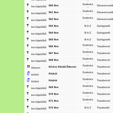
...
Szabolcs
560 fkm
Gávavencsel
km-/útjelzőkő
...
Szabolcs
561 fkm
Gávavencsell
km-/útjelzőkő
...
Szabolcs
562 fkm
Gávavencsell
km-/útjelzőkő
...
563 fkm
B-A-Z
Györgytarló
km-/útjelzőkő
564 fkm
B-A-Z
Györgytarló
km-/útjelzőkő
565 fkm
B-A-Z
Györgytarló
km-/útjelzőkő
Szabolcs
566 fkm
Tiszabercel
km-/útjelzőkő
...
Szabolcs
567 fkm
Tiszabercel
km-/útjelzőkő
...
Szabolcs
568 fkm
Tiszabercel
km-/útjelzőkő
...
Szabolcs
Kérész Kikötő Étterem
Tiszabercel
étterem
...
Szabolcs
Közkút
Tiszabercel
közkút
...
Szabolcs
Közkút
Tiszabercel
közkút
...
Szabolcs
569 fkm
Tiszabercel
km-/útjelzőkő
...
Szabolcs
570 fkm
Tiszabercel
km-/útjelzőkő
...
Szabolcs
571 fkm
Tiszabercel
km-/útjelzőkő
...
572 fkm
B-A-Z
Tiszakarád
km-/útjelzőkő