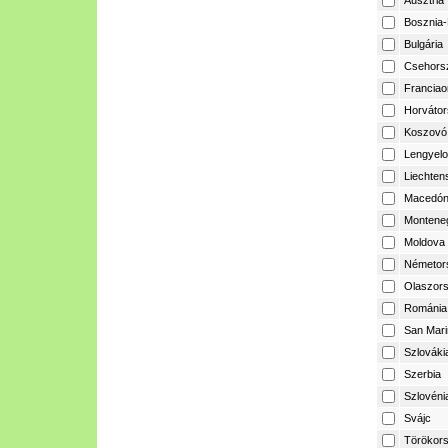
Ausztria
Bosznia-
Bulgária
Csehors
Franciao
Horvátor
Koszovó
Lengyelo
Liechtens
Macedón
Montene
Moldova
Németor
Olaszor
Románia
San Mari
Szlováki
Szerbia
Szlovéni
Svájc
Törökor