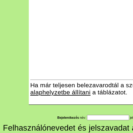
Ha már teljesen belezavarodtál a sz
alaphelyzetbe állítani
a táblázatot.
Bejelentkezés
név:
je
Felhasználónevedet és jelszavadat