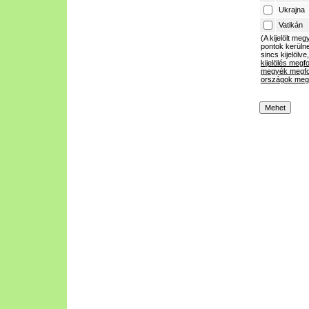
Ukrajna
Vatikán
(A kijelölt m
pontok kerülne
sincs kijelölve
kijelölés megf
megyék megfo
országok megf