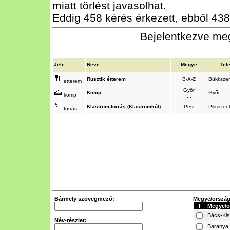
miatt törlést javasolhat.
Eddig 458 kérés érkezett, ebből 438 
Bejelentkezve meg
Jele
Neve
Megye
Tel
Rusztik étterem
B-A-Z
Bükkszen
étterem
Győr
Komp
Győr
komp
...
Klastrom-forrás (Klastromkút)
Pest
Pilisszen
forrás
Bármely szövegmező:
Megye/ország 
I
Megye/o
Bács-Ki
Név-részlet:
Baranya