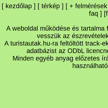
[
kezdőlap
] [
térkép
] [
+
felmérések
faq
] [
A weboldal működése és tartalma fo
vesszük az észrevétele
A turistautak.hu-ra feltöltött track-
adatbázist az ODbL licencn
Minden egyéb anyag előzetes írá
használható