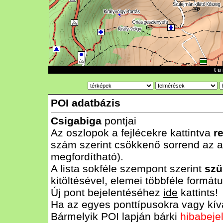
t u 
POI adatbázis
Csigabiga
pontjai
Az oszlopok a fejlécekre kattintva
r
szám szerint csökkenő sorrend az al
megfordítható).
A lista sokféle szempont szerint
szű
kitöltésével, elemei többféle form
Új pont bejelentéséhez
ide
kattints!
Ha az egyes ponttípusokra vagy kívá
Bármelyik POI lapján bárki
hibabeje