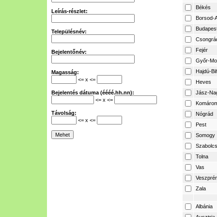
Békés
Leírás-részlet:
Borsod-A
Budapes
Településnév:
Csongrá
Fejér
Bejelentőnév:
Győr-Mo
Hajdú-Bi
Magasság:
<= x <=
Heves
Bejelentés dátuma (éééé.hh.nn):
Jász-Na
<= x <=
Komárom
Távolság:
Nógrád
<= x <=
Pest
Somogy
Szabolcs
Tolna
Vas
Veszpré
Zala
Albánia