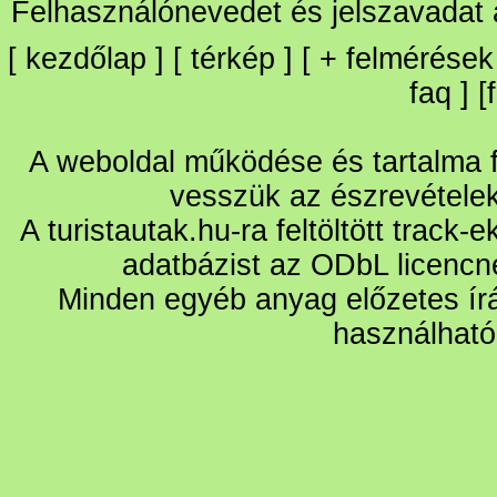
Felhasználónevedet és jelszavadat
[
kezdőlap
] [
térkép
] [
+
felmérések
faq
] [
A weboldal működése és tartalma fo
vesszük az észrevétele
A turistautak.hu-ra feltöltött track-
adatbázist az ODbL licencn
Minden egyéb anyag előzetes írá
használható