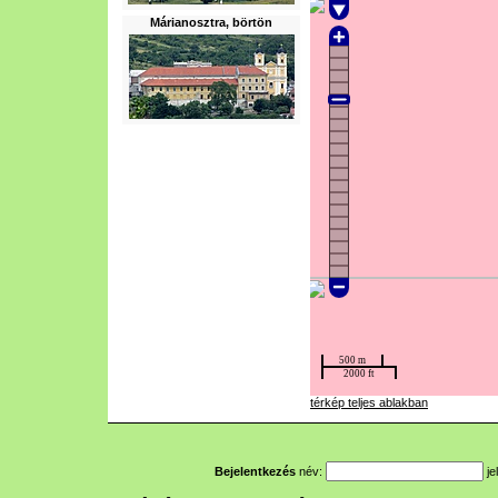
Márianosztra, börtön
térkép teljes ablakban
Bejelentkezés
név:
je