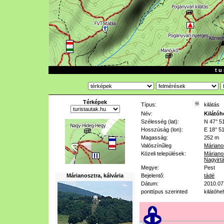
t u 
Térképek
Típus:
kilátás
Név:
Kilátóh
Szélesség (lat):
N 47° 51
Hosszúság (lon):
E 18° 51
Magasság:
252 m
Valószínűleg
Máriano
Közeli települések:
Máriano
Nagyirt
Megye:
Pest
Márianosztra, kálvária
Bejelentő:
tádé
Dátum:
2010.07
ponttípus szerinted
kilátóhe