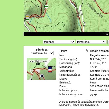
t u 
Térképek
Típus:
illegális szemét
Név:
Illegális szemé
Szélesség (lat):
N 47° 42,923'
Hosszúság (lon):
E 18° 45,922'
Magasság:
172 m
Valószínűleg
Kesztölc
külterü
Közeli települések:
Kesztölc
2.39 
Megye:
Komárom-Eszt
Bejelentő:
keep
Dátum:
2009.05.03 15:
hulladék típusa
háztartási hulla
hulladék kiterjedése
2
20 m
A jelzett helyen és a kéktúra mentén Dor
lerakatok, mindenféle hulladékkal.