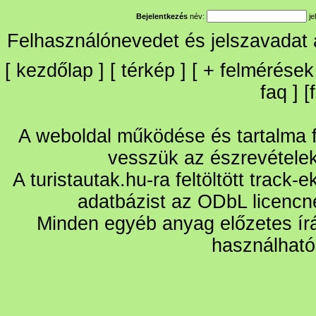
Bejelentkezés
név:
je
Felhasználónevedet és jelszavadat
[
kezdőlap
] [
térkép
] [
+
felmérések
faq
] [
A weboldal működése és tartalma fo
vesszük az észrevétele
A turistautak.hu-ra feltöltött track-
adatbázist az ODbL licencn
Minden egyéb anyag előzetes írá
használható