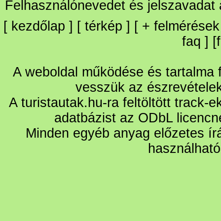
Felhasználónevedet és jelszavadat
[
kezdőlap
] [
térkép
] [
+
felmérések
faq
] [
A weboldal működése és tartalma fo
vesszük az észrevétele
A turistautak.hu-ra feltöltött track-
adatbázist az ODbL licencn
Minden egyéb anyag előzetes írá
használható