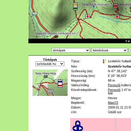
t u 
Térképek
Típus:
szelektív hullad
Név:
Szelektív hull
Szélesség (lat):
N 47° 38,142'
Hosszúság (lon):
E 20° 38,423'
Magasság:
88 m
Valószínűleg
Poroszló
külterü
Közeli települések:
Poroszló
1.47 
felé
Megye:
Heves
Bejelentő:
Maxi72
Dátum:
2009.01.11 21:5
cím
Üdülő sor