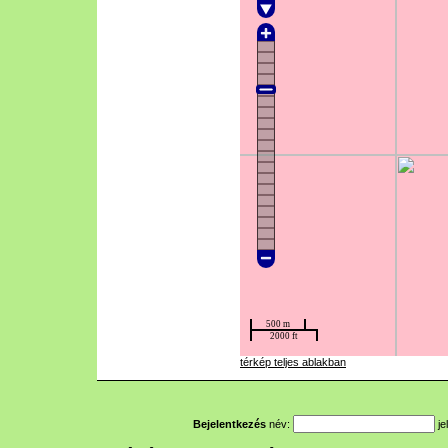
térkép teljes ablakban
Bejelentkezés
név:
je