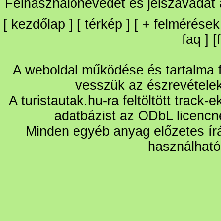
Felhasználónevedet és jelszavadat
[
kezdőlap
] [
térkép
] [
+
felmérések
faq
] [
A weboldal működése és tartalma fo
vesszük az észrevétele
A turistautak.hu-ra feltöltött track-
adatbázist az ODbL licencn
Minden egyéb anyag előzetes írá
használható