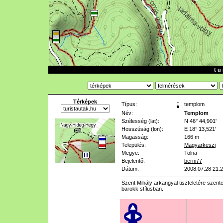
t u 
Térképek
Típus:
templom
Név:
Templom
Szélesség (lat):
N 46° 44,901'
Hosszúság (lon):
E 18° 13,521'
Magasság:
166 m
Település:
Magyarkeszi
Megye:
Tolna
Bejelentő:
berni77
Dátum:
2008.07.28 21:
Szent Mihály arkangyal tiszteletére szente
barokk stílusban.