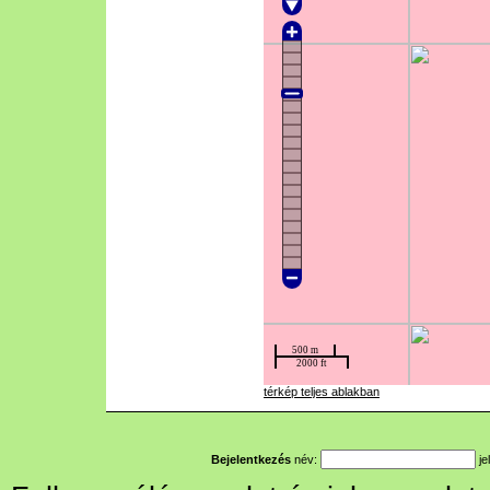
térkép teljes ablakban
Bejelentkezés
név:
je