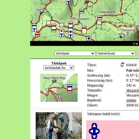
t u 
Térképek
Típus:
közkút
Név:
Fali iv
Szélesség (lat):
N 47° 5,
Hosszúság (lon):
E 17° 54
Magasság:
242 m
Település:
Veszpr
Megye:
Veszpr
Bejelentő:
mjdgm
Dátum:
2008.01
Várkapun belüli ivóvíz