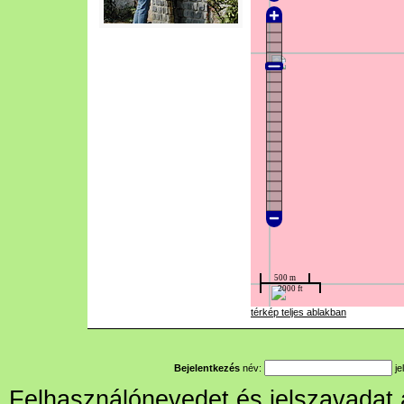
térkép teljes ablakban
Bejelentkezés
név:
je
Felhasználónevedet és jelszavadat