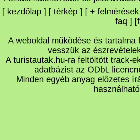
[
kezdőlap
] [
térkép
] [
+
felmérések
faq
] [
A weboldal működése és tartalma fo
vesszük az észrevétele
A turistautak.hu-ra feltöltött track-
adatbázist az ODbL licencn
Minden egyéb anyag előzetes írá
használható