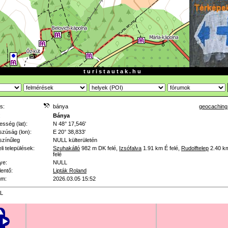
t u r i s t a u t a k . h u
s:
bánya
geocaching
:
Bánya
esség (lat):
N 48° 17,546'
zúság (lon):
E 20° 38,833'
színűleg
NULL
külterületén
li települések:
Szuhakálló
982 m
DK felé
,
Izsófalva
1.91 km
É felé
,
Rudolftelep
2.40 k
felé
ye:
NULL
lentő:
Lipták Roland
um:
2026.03.05 15:52
L