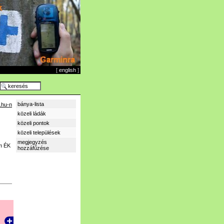
[
english
]
bánya-lista
.hu-n
közeli ládák
közeli pontok
közeli települések
megjegyzés
m
ÉK
hozzáfűzése