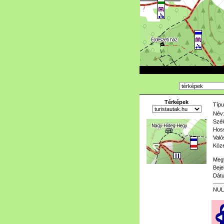
Térképek
Típu
Név
Szél
Hoss
Való
Köze
Meg
Beje
Dát
NUL