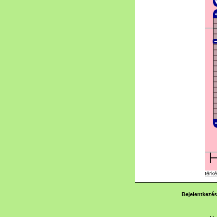
térké
Bejelentkezés