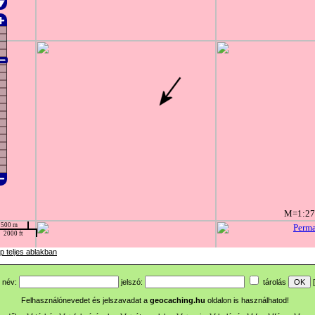
p teljes ablakban
név:
jelszó:
tárolás
[
Felhasználónevedet és jelszavadat a
geocaching.hu
oldalon is használhatod!