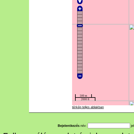
térkép teljes ablakban
Bejelentkezés
név:
je