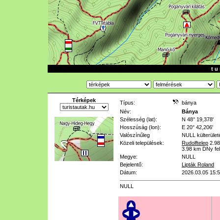
t u 
Térképek
Típus:
bánya
Név:
Bánya
Szélesség (lat):
N 48° 19,378'
Hosszúság (lon):
E 20° 42,206'
Valószínűleg
NULL
külterület
Közeli települések:
Rudolftelep
2.9
3.98 km
DNy fe
Megye:
NULL
Bejelentő:
Lipták Roland
Dátum:
2026.03.05 15:
NULL