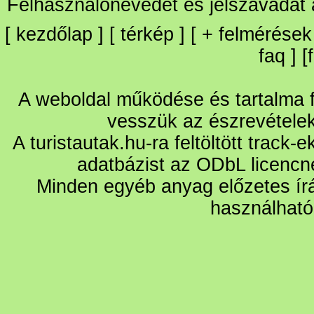
Felhasználónevedet és jelszavadat
[
kezdőlap
] [
térkép
] [
+
felmérések
faq
] [
A weboldal működése és tartalma fo
vesszük az észrevétele
A turistautak.hu-ra feltöltött track-
adatbázist az ODbL licencn
Minden egyéb anyag előzetes írá
használható