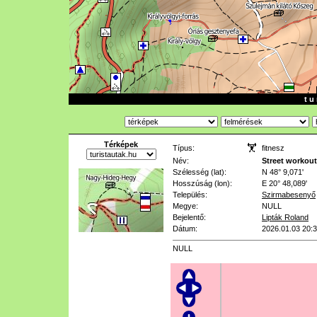
t u 
Térképek
Típus:
fitnesz
Név:
Street workout
Szélesség (lat):
N 48° 9,071'
Hosszúság (lon):
E 20° 48,089'
Település:
Szirmabesenyő
Megye:
NULL
Bejelentő:
Lipták Roland
Dátum:
2026.01.03 20:
NULL