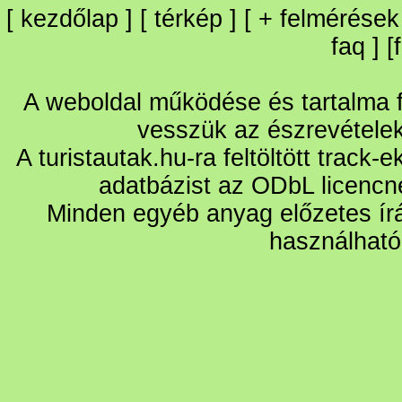
[
kezdőlap
] [
térkép
] [
+
felmérések
faq
] [
A weboldal működése és tartalma fo
vesszük az észrevétele
A turistautak.hu-ra feltöltött track-
adatbázist az ODbL licencn
Minden egyéb anyag előzetes írá
használható