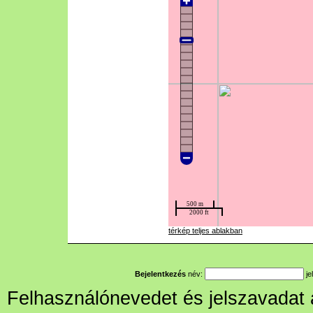
térkép teljes ablakban
Bejelentkezés
név:
je
Felhasználónevedet és jelszavadat