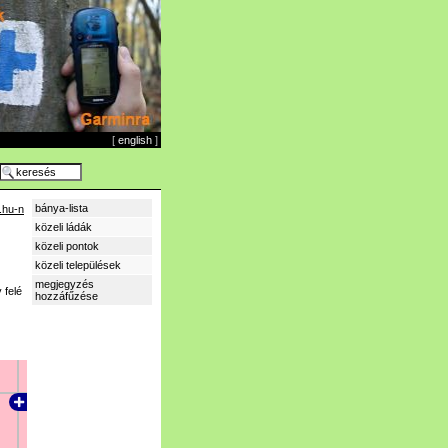
[
english
]
bánya-lista
.hu-n
közeli ládák
közeli pontok
közeli települések
megjegyzés
 felé
hozzáfűzése