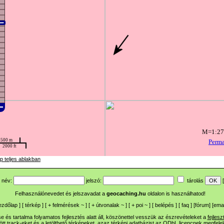
p teljes ablakban
név:
jelszó:
tárolás
[
Felhasználónevedet és jelszavadat a
geocaching.hu
oldalon is használhatod!
ezdőlap
] [
térkép
] [
+
felmérések
~
] [
+
útvonalak
~
] [
+
poi
~
] [
belépés
] [
faq
] [
fórum
]
[
emai
 és tartalma folyamatos fejlesztés alatt áll, köszönettel vesszük az észrevételeket a
fejlesz
ltött track-eket és a letölthető térképeket, azaz térképi adatbázist az ODbL licencnek megfele