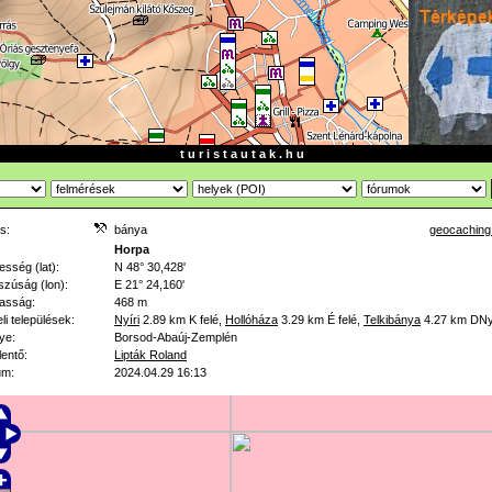
t u r i s t a u t a k . h u
s:
bánya
geocaching
:
Horpa
esség (lat):
N 48° 30,428'
zúság (lon):
E 21° 24,160'
asság:
468 m
li települések:
Nyíri
2.89 km
K felé
,
Hollóháza
3.29 km
É felé
,
Telkibánya
4.27 km
DNy
ye:
Borsod-Abaúj-Zemplén
lentő:
Lipták Roland
um:
2024.04.29 16:13