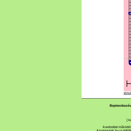
térké
Bejelentkezés
[
k
A weboldal működése
A turistautak.hu-ra feltö