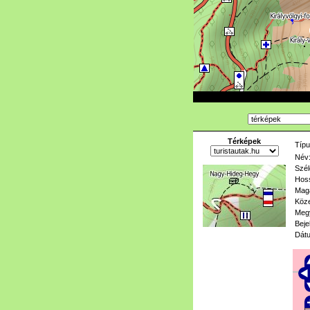
Térképek
Típu
Név
Szél
Hoss
Mag
Köze
Meg
Beje
Dát