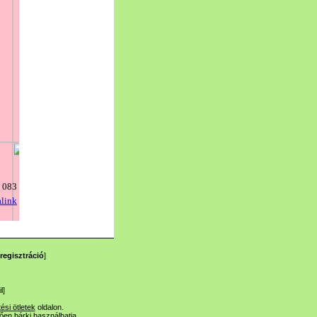
regisztráció
]
l
]
tési ötletek
oldalon.
lően bárki használhatja.