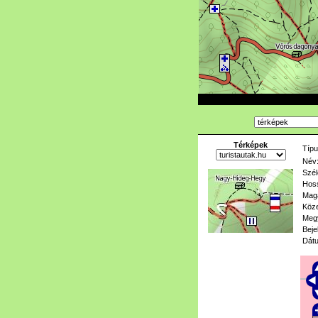
Térképek
Típu
Név
Szél
Hoss
Mag
Köze
Meg
Beje
Dát