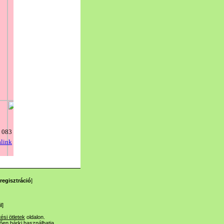
regisztráció
]
l
]
tési ötletek
oldalon.
lően bárki használhatja.