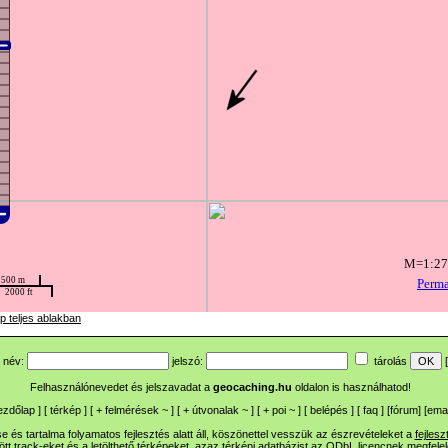
p teljes ablakban
név:
jelszó:
tárolás
[
Felhasználónevedet és jelszavadat a
geocaching.hu
oldalon is használhatod!
ezdőlap
] [
térkép
] [
+
felmérések
~
] [
+
útvonalak
~
] [
+
poi
~
] [
belépés
] [
faq
] [
fórum
]
[
emai
 és tartalma folyamatos fejlesztés alatt áll, köszönettel vesszük az észrevételeket a
fejlesz
ltött track-eket és a letölthető térképeket, azaz térképi adatbázist az ODbL licencnek megfele