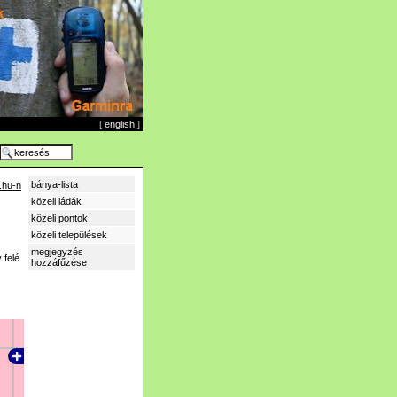
[
english
]
bánya-lista
.hu-n
közeli ládák
közeli pontok
közeli települések
megjegyzés
 felé
hozzáfűzése