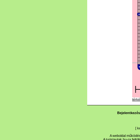
térké
Bejelentkezés
[
k
A weboldal működése
A turistautak.hu-ra feltö