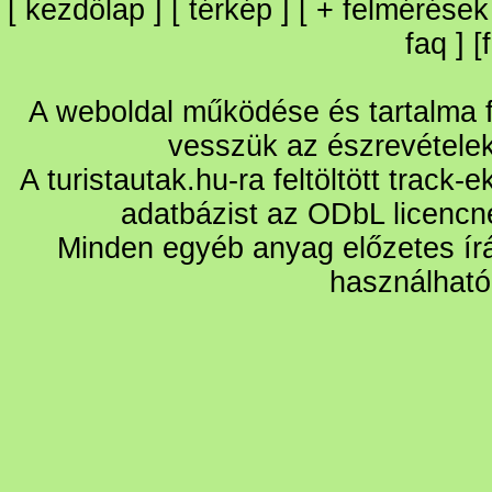
[
kezdőlap
] [
térkép
] [
+
felmérések
faq
] [
A weboldal működése és tartalma fo
vesszük az észrevétele
A turistautak.hu-ra feltöltött track-
adatbázist az ODbL licencn
Minden egyéb anyag előzetes írá
használható