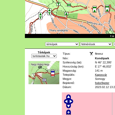
t u 
Térképek
Típus:
fitnesz
Név:
Kondipark
Szélesség (lat):
N 46° 22,395'
Hosszúság (lon):
E 17° 46,832'
Magasság:
141 m
Település:
Kaposvár
Megye:
Somogy
Bejelentő:
fodor8peter
Dátum:
2023.02.12 13: