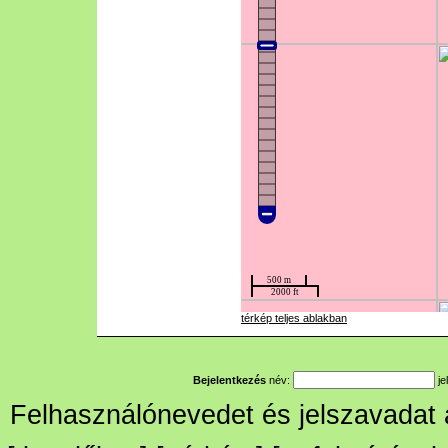
térkép teljes ablakban
Bejelentkezés
név:
je
Felhasználónevedet és jelszavadat