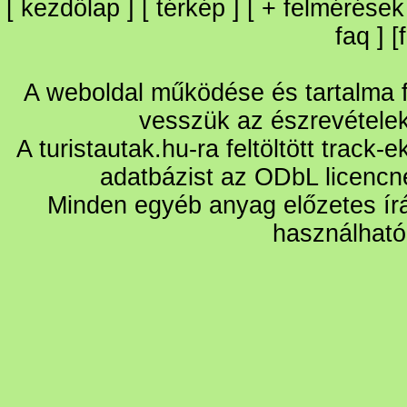
[
kezdőlap
] [
térkép
] [
+
felmérések
faq
] [
A weboldal működése és tartalma fo
vesszük az észrevétele
A turistautak.hu-ra feltöltött track-
adatbázist az ODbL licencn
Minden egyéb anyag előzetes írá
használható