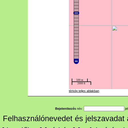
térkép teljes ablakban
Bejelentkezés
név:
je
Felhasználónevedet és jelszavadat