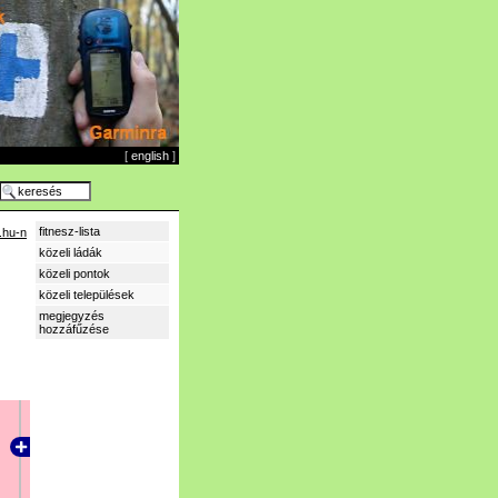
[
english
]
fitnesz-lista
.hu-n
közeli ládák
közeli pontok
közeli települések
megjegyzés
hozzáfűzése