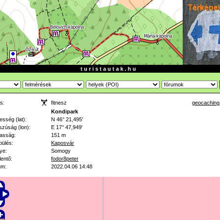
t u r i s t a u t a k . h u
s:
fitnesz
geocaching
:
Kondipark
esség (lat):
N 46° 21,495'
zúság (lon):
E 17° 47,949'
asság:
151 m
pülés:
Kaposvár
ye:
Somogy
lentő:
fodor8peter
um:
2022.04.06 14:48