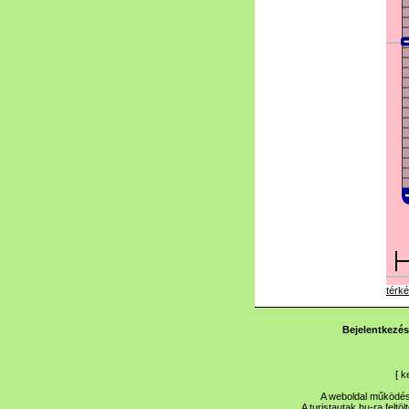
térké
Bejelentkezés
[
k
A weboldal működése
A turistautak.hu-ra feltö