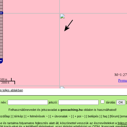
p teljes ablakban
név:
jelszó:
tárolás
[
Felhasználónevedet és jelszavadat a
geocaching.hu
oldalon is használhatod!
ezdőlap
] [
térkép
] [
+
felmérések
~
] [
+
útvonalak
~
] [
+
poi
~
] [
belépés
] [
faq
] [
fórum
]
[
emai
 és tartalma folyamatos fejlesztés alatt áll, köszönettel vesszük az észrevételeket a
fejlesz
ltött track-eket és a letölthető térképeket, azaz térképi adatbázist az ODbL licencnek megfele