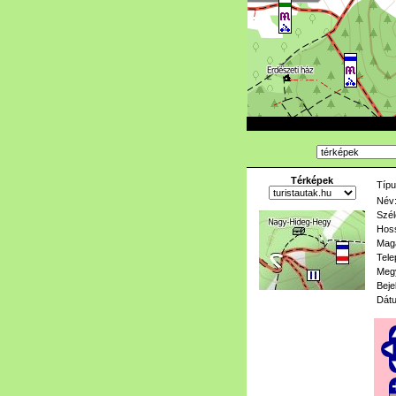
Térképek
Típu
Név
Szél
Hoss
Mag
Tele
Meg
Beje
Dát