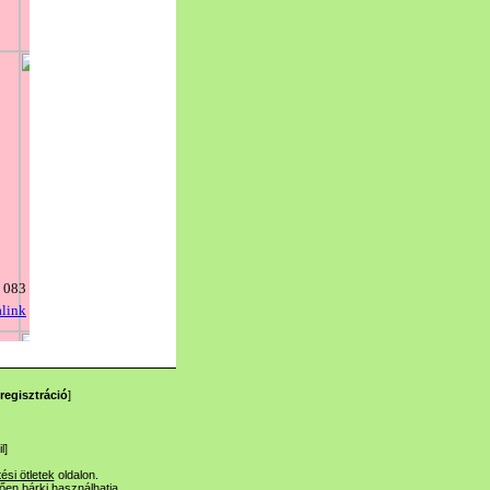
regisztráció
]
l
]
tési ötletek
oldalon.
lően bárki használhatja.