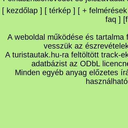
[
kezdőlap
] [
térkép
] [
+
felmérések
faq
] [
A weboldal működése és tartalma fo
vesszük az észrevétele
A turistautak.hu-ra feltöltött track-
adatbázist az ODbL licencn
Minden egyéb anyag előzetes írá
használható