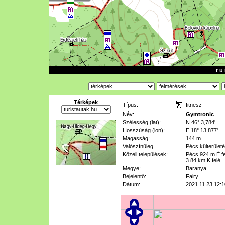
t u 
Térképek
Típus:
fitnesz
Név:
Gymtronic
Szélesség (lat):
N 46° 3,784'
Hosszúság (lon):
E 18° 13,877'
Magasság:
144 m
Valószínűleg
Pécs
külterület
Közeli települések:
Pécs
924 m
É f
3.84 km
K felé
Megye:
Baranya
Bejelentő:
Fairy
Dátum:
2021.11.23 12:1