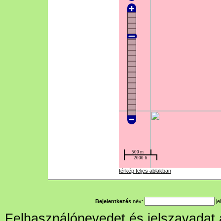
térkép teljes ablakban
Bejelentkezés
név:
je
Felhasználónevedet és jelszavadat