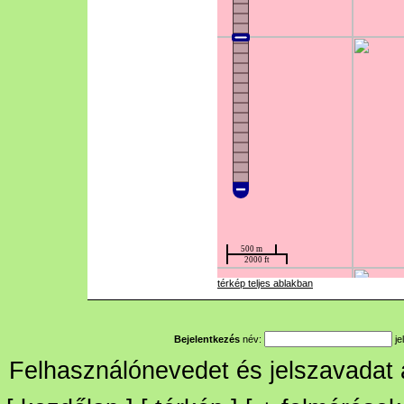
térkép teljes ablakban
Bejelentkezés
név:
je
Felhasználónevedet és jelszavadat