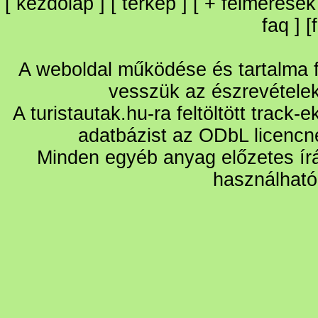
[
kezdőlap
] [
térkép
] [
+
felmérések
faq
] [
A weboldal működése és tartalma fo
vesszük az észrevétele
A turistautak.hu-ra feltöltött track-
adatbázist az ODbL licencn
Minden egyéb anyag előzetes írá
használható