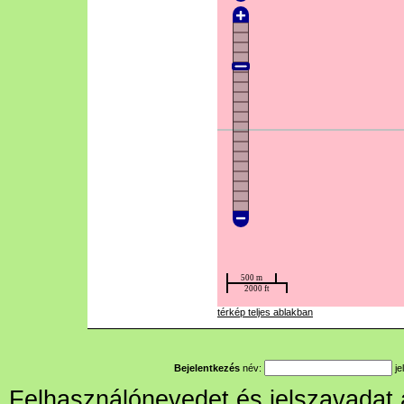
térkép teljes ablakban
Bejelentkezés
név:
je
Felhasználónevedet és jelszavadat