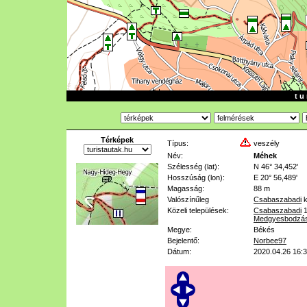
t u 
Térképek
Típus:
veszély
Név:
Méhek
Szélesség (lat):
N 46° 34,452'
Hosszúság (lon):
E 20° 56,489'
Magasság:
88 m
Valószínűleg
Csabaszabadi
k
Közeli települések:
Csabaszabadi
Medgyesbodzás
Megye:
Békés
Bejelentő:
Norbee97
Dátum:
2020.04.26 16: