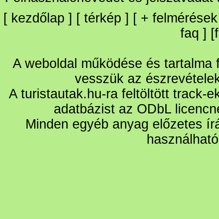
[
kezdőlap
] [
térkép
] [
+
felmérések
faq
] [
A weboldal működése és tartalma fo
vesszük az észrevétele
A turistautak.hu-ra feltöltött track-
adatbázist az ODbL licencn
Minden egyéb anyag előzetes írá
használható