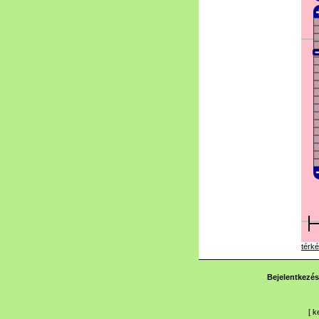
térké
Bejelentkezés
[
k