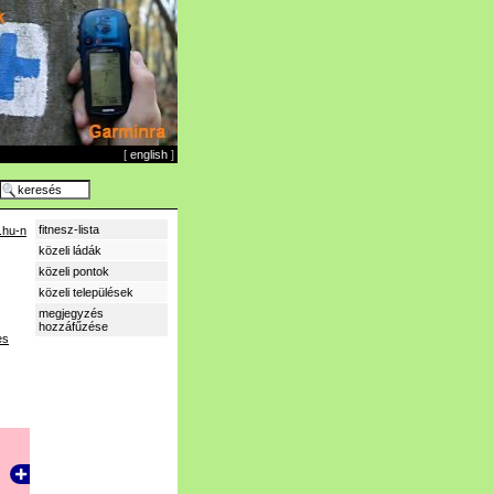
[
english
]
fitnesz-lista
.hu-n
közeli ládák
közeli pontok
közeli települések
megjegyzés
hozzáfűzése
es