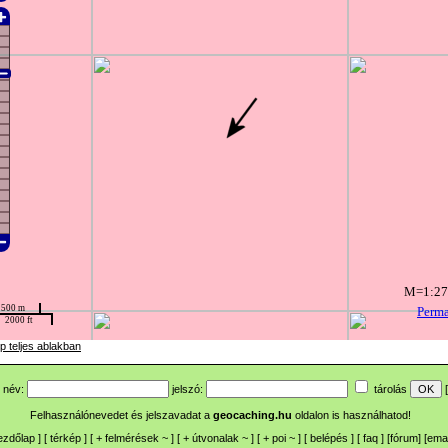
p teljes ablakban
név:
jelszó:
tárolás
[
Felhasználónevedet és jelszavadat a
geocaching.hu
oldalon is használhatod!
ezdőlap
] [
térkép
] [
+
felmérések
~
] [
+
útvonalak
~
] [
+
poi
~
] [
belépés
] [
faq
] [
fórum
]
[
emai