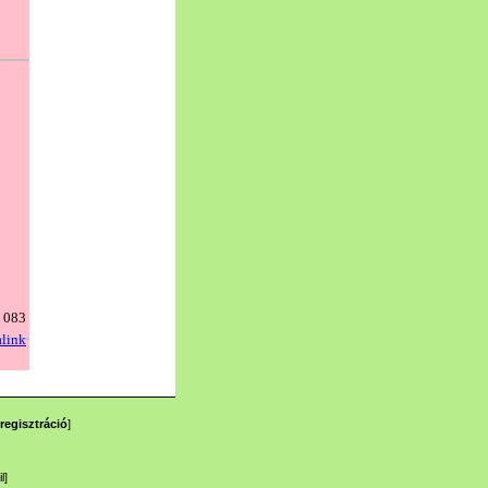
regisztráció
]
l
]