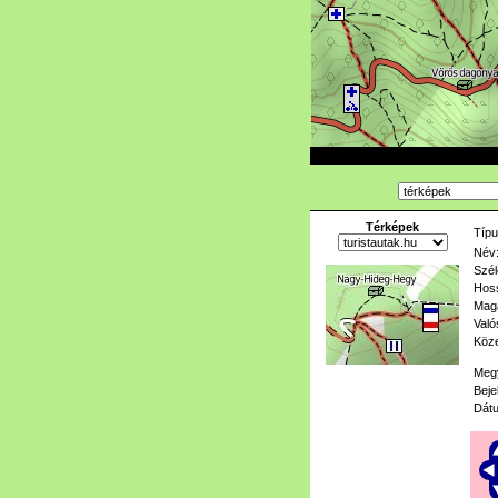
Térképek
Típu
Név
Szél
Hoss
Mag
Való
Köze
Meg
Beje
Dát