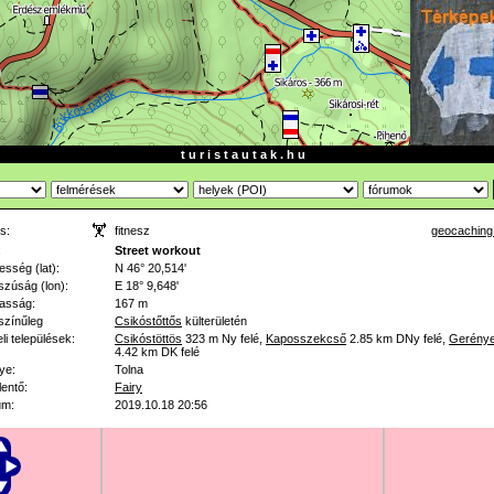
t u r i s t a u t a k . h u
s:
fitnesz
geocaching
:
Street workout
esség (lat):
N 46° 20,514'
zúság (lon):
E 18° 9,648'
asság:
167 m
színűleg
Csikóstőttős
külterületén
li települések:
Csikóstöttös
323 m
Ny felé
,
Kaposszekcső
2.85 km
DNy felé
,
Gerény
4.42 km
DK felé
ye:
Tolna
lentő:
Fairy
um:
2019.10.18 20:56