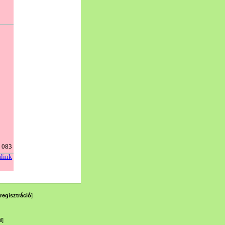
regisztráció
]
l
]