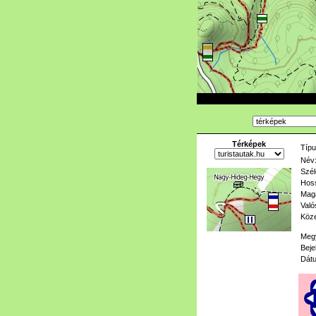
Térképek
Típu
Név
Szél
Hoss
Mag
Való
Köze
Meg
Beje
Dát