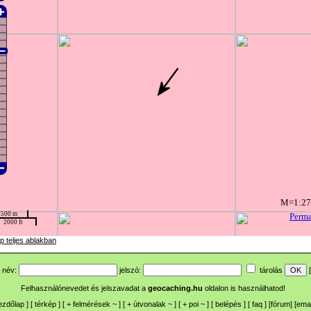
p teljes ablakban
név:
jelszó:
tárolás
[
Felhasználónevedet és jelszavadat a
geocaching.hu
oldalon is használhatod!
ezdőlap
] [
térkép
] [
+
felmérések
~
] [
+
útvonalak
~
] [
+
poi
~
] [
belépés
] [
faq
] [
fórum
]
[
emai