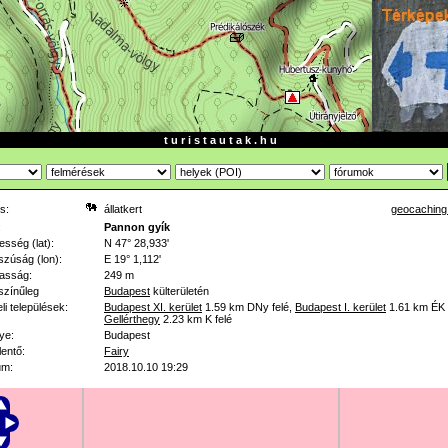
t u r i s t a u t a k . h u
s:
állatkert
geocaching
:
Pannon gyík
esség (lat):
N 47° 28,933'
zúság (lon):
E 19° 1,112'
asság:
249 m
színűleg
Budapest
külterületén
li települések:
Budapest XI. kerület
1.59 km
DNy felé
,
Budapest I. kerület
1.61 km
ÉK 
Gellérthegy
2.23 km
K felé
ye:
Budapest
lentő:
Fairy
um:
2018.10.10 19:29