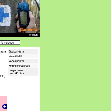
[
english
]
állatkert-lista
.hu-n
közeli ládák
közeli pontok
közeli települések
megjegyzés
hozzáfűzése
felé
,