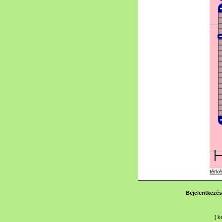
térké
Bejelentkezés
[
k