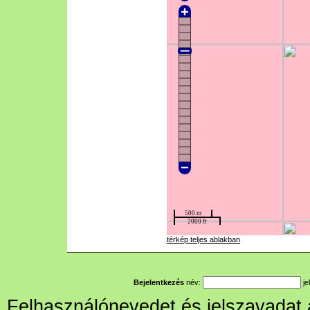
térkép teljes ablakban
Bejelentkezés
név:
je
Felhasználónevedet és jelszavadat