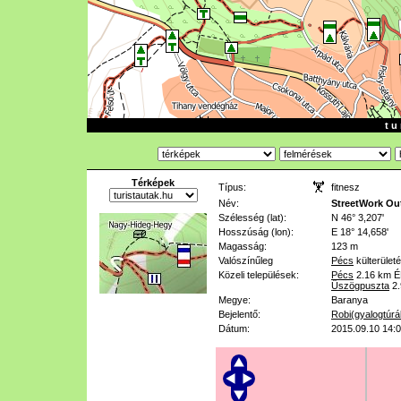
t u 
Térképek
Típus:
fitnesz
Név:
StreetWork Ou
Szélesség (lat):
N 46° 3,207'
Hosszúság (lon):
E 18° 14,658'
Magasság:
123 m
Valószínűleg
Pécs
külterület
Közeli települések:
Pécs
2.16 km
É
Üszögpuszta
2
Megye:
Baranya
Bejelentő:
Robi(gyalogtúrá
Dátum:
2015.09.10 14: