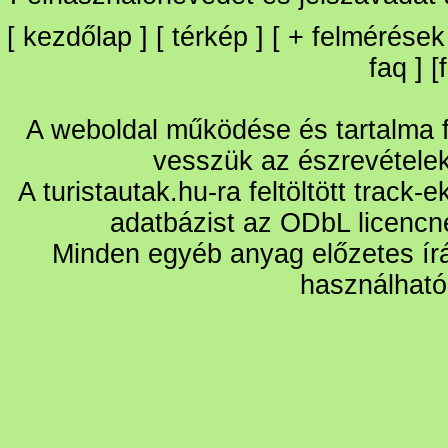
[
kezdőlap
] [
térkép
] [
+
felmérések
faq
] [
A weboldal működése és tartalma fo
vesszük az észrevétele
A turistautak.hu-ra feltöltött track-
adatbázist az ODbL licencn
Minden egyéb anyag előzetes írá
használható