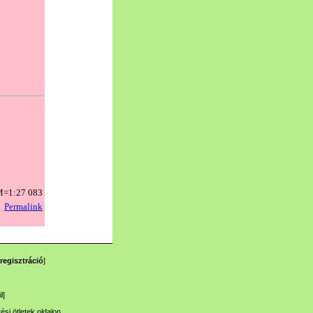
regisztráció
]
l
]
tési ötletek
oldalon.