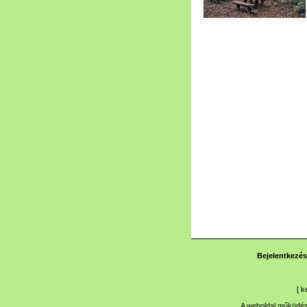
Bejelentkezés
[
k
A weboldal működése