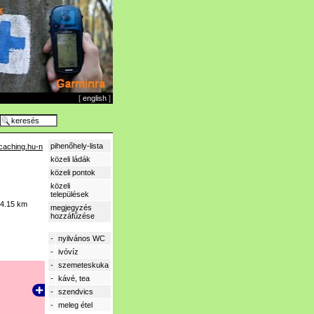
[
english
]
pihenőhely-lista
caching.hu-n
közeli ládák
közeli pontok
közeli
települések
4.15 km
megjegyzés
hozzáfűzése
-
nyilvános WC
-
ivóvíz
-
szemeteskuka
-
kávé, tea
-
szendvics
-
meleg étel