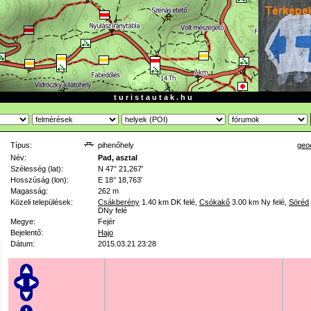
t u r i s t a u t a k . h u
Típus:
pihenőhely
geo
Név:
Pad, asztal
Szélesség (lat):
N 47° 21,267'
Hosszúság (lon):
E 18° 18,763'
Magasság:
262 m
Közeli települések:
Csákberény
1.40 km
DK felé
,
Csókakő
3.00 km
Ny felé
,
Söréd
DNy felé
Megye:
Fejér
Bejelentő:
Hajo
Dátum:
2015.03.21 23:28