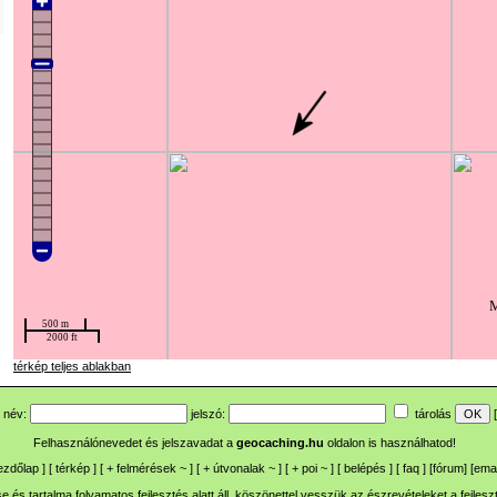
térkép teljes ablakban
név:
jelszó:
tárolás
[
Felhasználónevedet és jelszavadat a
geocaching.hu
oldalon is használhatod!
ezdőlap
] [
térkép
] [
+
felmérések
~
] [
+
útvonalak
~
] [
+
poi
~
] [
belépés
] [
faq
] [
fórum
]
[
emai
 és tartalma folyamatos fejlesztés alatt áll, köszönettel vesszük az észrevételeket a
fejlesz