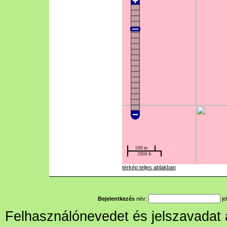
térkép teljes ablakban
Bejelentkezés
név:
je
Felhasználónevedet és jelszavadat