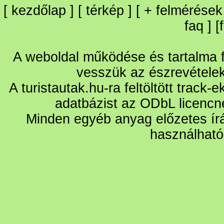
[
kezdőlap
] [
térkép
] [
+
felmérések
faq
] [
A weboldal működése és tartalma fo
vesszük az észrevétele
A turistautak.hu-ra feltöltött track-
adatbázist az ODbL licencn
Minden egyéb anyag előzetes írá
használható