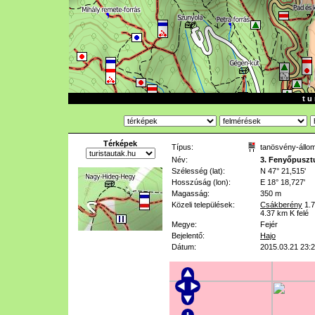
t u 
Térképek
Típus:
tanösvény-állo
Név:
3. Fenyőpuszt
Szélesség (lat):
N 47° 21,515'
Hosszúság (lon):
E 18° 18,727'
Magasság:
350 m
Közeli települések:
Csákberény
1.
4.37 km
K felé
Megye:
Fejér
Bejelentő:
Hajo
Dátum:
2015.03.21 23: