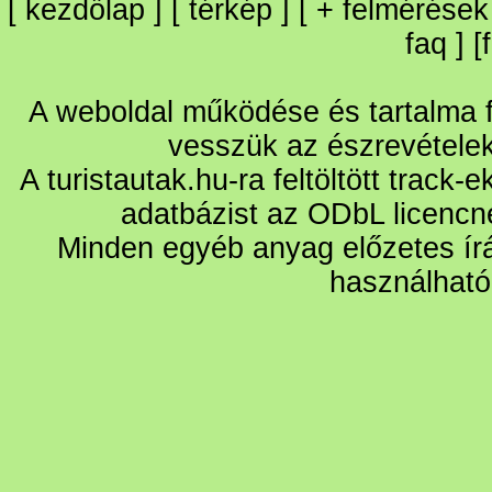
[
kezdőlap
] [
térkép
] [
+
felmérések
faq
] [
A weboldal működése és tartalma fo
vesszük az észrevétele
A turistautak.hu-ra feltöltött track-
adatbázist az ODbL licencn
Minden egyéb anyag előzetes írá
használható