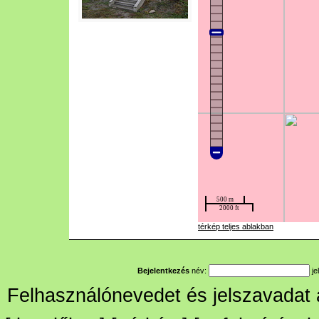
térkép teljes ablakban
Bejelentkezés
név:
je
Felhasználónevedet és jelszavadat