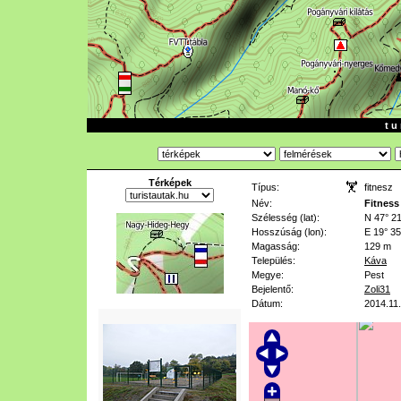
t u 
Térképek
Típus:
fitnesz
Név:
Fitness
Szélesség (lat):
N 47° 21
Hosszúság (lon):
E 19° 35
Magasság:
129 m
Település:
Káva
Megye:
Pest
Bejelentő:
Zoli31
Dátum:
2014.11