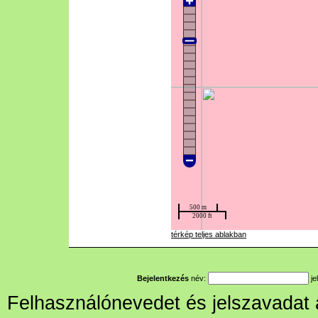
térkép teljes ablakban
Bejelentkezés
név:
je
Felhasználónevedet és jelszavadat