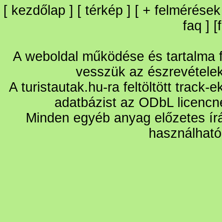
[
kezdőlap
] [
térkép
] [
+
felmérések
faq
] [
A weboldal működése és tartalma fo
vesszük az észrevétele
A turistautak.hu-ra feltöltött track-
adatbázist az ODbL licencn
Minden egyéb anyag előzetes írá
használható