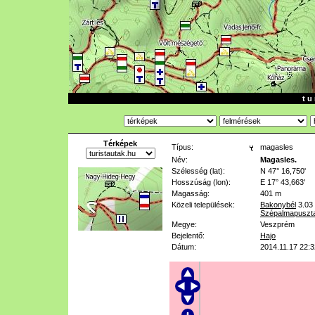
t u 
Térképek
Típus:
magasles
Név:
Magasles.
Szélesség (lat):
N 47° 16,750'
Hosszúság (lon):
E 17° 43,663'
Magasság:
401 m
Közeli települések:
Bakonybél
3.03
Szépalmapuszt
Megye:
Veszprém
Bejelentő:
Hajo
Dátum:
2014.11.17 22:3