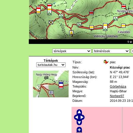
t u 
Térképek
Típus:
piac
Név:
Községi piac
Szélesség (lat):
N 47° 49,476'
Hosszúság (lon):
E 21° 13,944'
Magasság:
88 m
Település:
Görbeháza
Megye:
Hajdú-Bihar
Bejelentő:
Norbee97
Dátum:
2014.09.23 19: