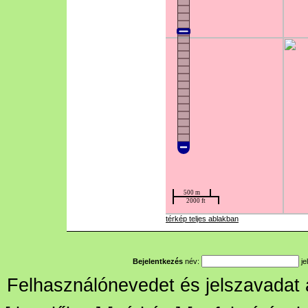
térkép teljes ablakban
Bejelentkezés
név:
je
Felhasználónevedet és jelszavadat