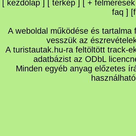
[
kezdőlap
] [
térkép
] [
+
felmérések
faq
] [
A weboldal működése és tartalma fo
vesszük az észrevétele
A turistautak.hu-ra feltöltött track-
adatbázist az ODbL licencn
Minden egyéb anyag előzetes írá
használható