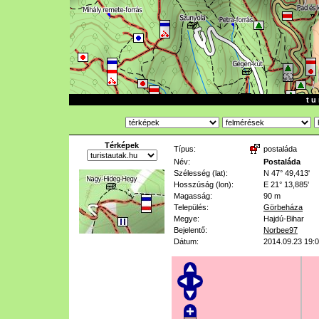
t u 
Térképek
Típus:
postaláda
Név:
Postaláda
Szélesség (lat):
N 47° 49,413'
Hosszúság (lon):
E 21° 13,885'
Magasság:
90 m
Település:
Görbeháza
Megye:
Hajdú-Bihar
Bejelentő:
Norbee97
Dátum:
2014.09.23 19: