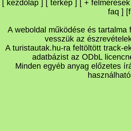
[
kezdőlap
] [
térkép
] [
+
felmérések
faq
] [
A weboldal működése és tartalma fo
vesszük az észrevétele
A turistautak.hu-ra feltöltött track-
adatbázist az ODbL licencn
Minden egyéb anyag előzetes írá
használható