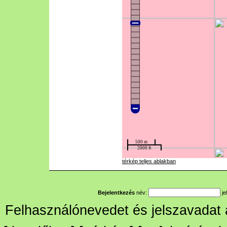
térkép teljes ablakban
Bejelentkezés
név:
je
Felhasználónevedet és jelszavadat