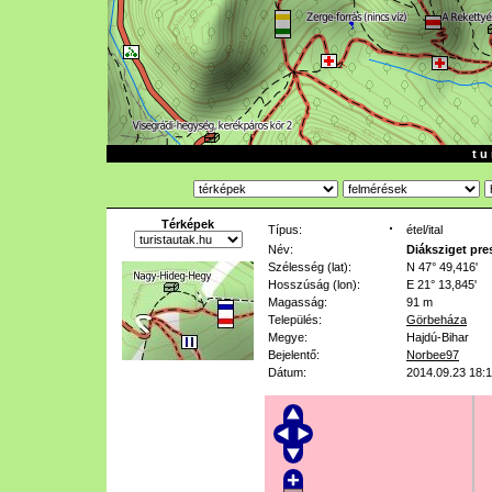
t u 
Térképek
Típus:
étel/ital
Név:
Diáksziget pre
Szélesség (lat):
N 47° 49,416'
Hosszúság (lon):
E 21° 13,845'
Magasság:
91 m
Település:
Görbeháza
Megye:
Hajdú-Bihar
Bejelentő:
Norbee97
Dátum:
2014.09.23 18: