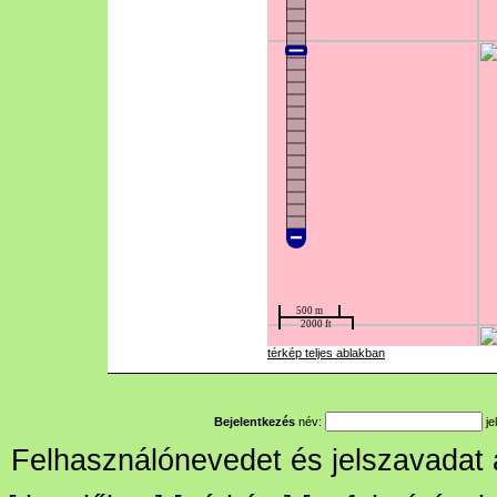
térkép teljes ablakban
Bejelentkezés
név:
je
Felhasználónevedet és jelszavadat