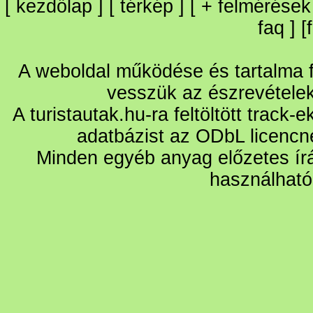
[
kezdőlap
] [
térkép
] [
+
felmérések
faq
] [
A weboldal működése és tartalma fo
vesszük az észrevétele
A turistautak.hu-ra feltöltött track-
adatbázist az ODbL licencn
Minden egyéb anyag előzetes írá
használható