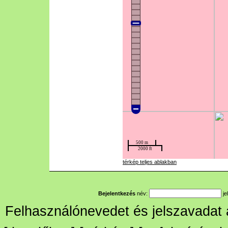
térkép teljes ablakban
Bejelentkezés
név:
je
Felhasználónevedet és jelszavadat