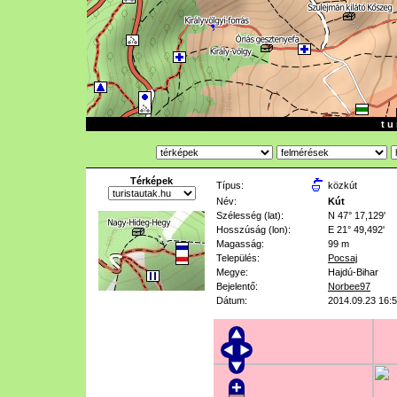
t u 
Térképek
Típus:
közkút
Név:
Kút
Szélesség (lat):
N 47° 17,129'
Hosszúság (lon):
E 21° 49,492'
Magasság:
99 m
Település:
Pocsaj
Megye:
Hajdú-Bihar
Bejelentő:
Norbee97
Dátum:
2014.09.23 16: