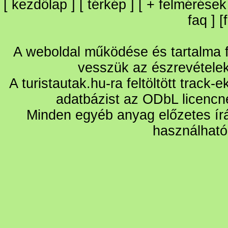
[
kezdőlap
] [
térkép
] [
+
felmérések
faq
] [
A weboldal működése és tartalma fo
vesszük az észrevétele
A turistautak.hu-ra feltöltött track-
adatbázist az ODbL licencn
Minden egyéb anyag előzetes írá
használható