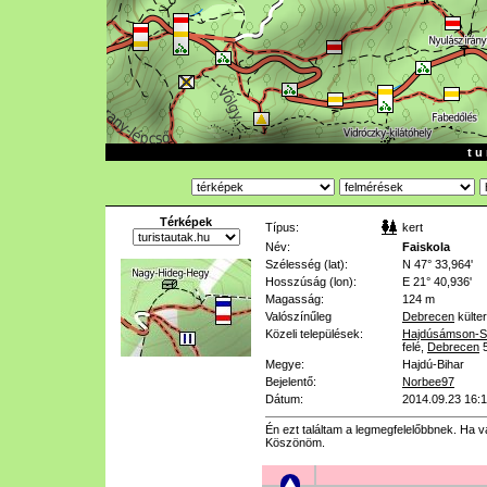
t u 
Térképek
Típus:
kert
Név:
Faiskola
Szélesség (lat):
N 47° 33,964'
Hosszúság (lon):
E 21° 40,936'
Magasság:
124 m
Valószínűleg
Debrecen
külter
Közeli települések:
Hajdúsámson-S
felé
,
Debrecen
Megye:
Hajdú-Bihar
Bejelentő:
Norbee97
Dátum:
2014.09.23 16:
Én ezt találtam a legmegfelelőbbnek. Ha van
Köszönöm.