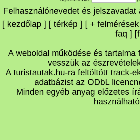
Bejelentkezés
név:
je
Felhasználónevedet és jelszavadat
[
kezdőlap
] [
térkép
] [
+
felmérések
faq
] [
A weboldal működése és tartalma fo
vesszük az észrevétele
A turistautak.hu-ra feltöltött track-
adatbázist az ODbL licencn
Minden egyéb anyag előzetes írá
használható