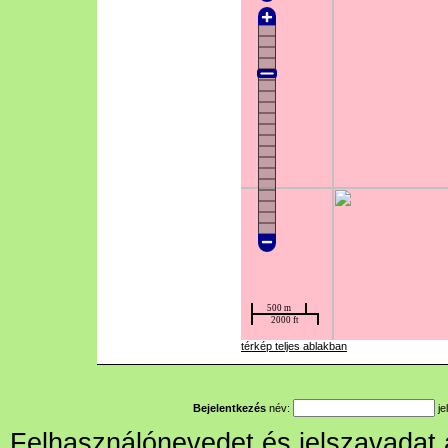
térkép teljes ablakban
Bejelentkezés
név:
je
Felhasználónevedet és jelszavadat