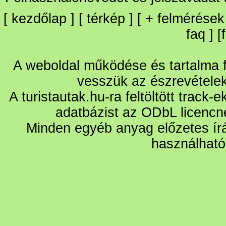
[
kezdőlap
] [
térkép
] [
+
felmérések
faq
] [
A weboldal működése és tartalma fo
vesszük az észrevétele
A turistautak.hu-ra feltöltött track-
adatbázist az ODbL licencn
Minden egyéb anyag előzetes írá
használható