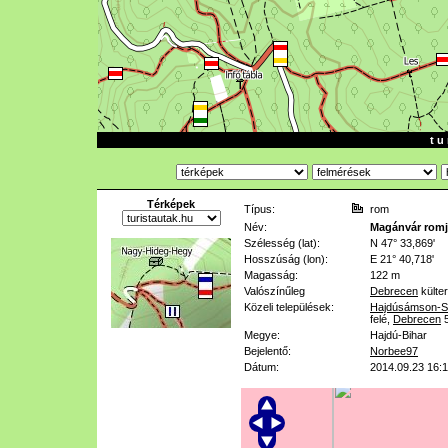
t u 
Térképek
Típus:
rom
Név:
Magánvár romj
Szélesség (lat):
N 47° 33,869'
Hosszúság (lon):
E 21° 40,718'
Magasság:
122 m
Valószínűleg
Debrecen
külter
Közeli települések:
Hajdúsámson-S
felé
,
Debrecen
Megye:
Hajdú-Bihar
Bejelentő:
Norbee97
Dátum:
2014.09.23 16: