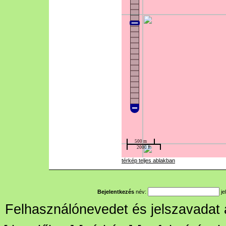
térkép teljes ablakban
Bejelentkezés
név:
je
Felhasználónevedet és jelszavadat