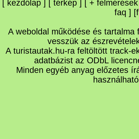
[
kezdőlap
] [
térkép
] [
+
felmérések
faq
] [
A weboldal működése és tartalma fo
vesszük az észrevétele
A turistautak.hu-ra feltöltött track-
adatbázist az ODbL licencn
Minden egyéb anyag előzetes írá
használható