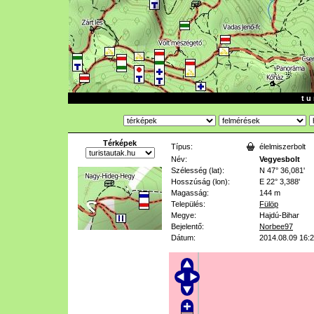
t u 
Térképek
Típus:
élelmiszerbolt
Név:
Vegyesbolt
Szélesség (lat):
N 47° 36,081'
Hosszúság (lon):
E 22° 3,388'
Magasság:
144 m
Település:
Fülöp
Megye:
Hajdú-Bihar
Bejelentő:
Norbee97
Dátum:
2014.08.09 16: