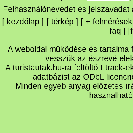
Felhasználónevedet és jelszavadat
[
kezdőlap
] [
térkép
] [
+
felmérések
faq
] [
A weboldal működése és tartalma fo
vesszük az észrevétele
A turistautak.hu-ra feltöltött track-
adatbázist az ODbL licencn
Minden egyéb anyag előzetes írá
használható