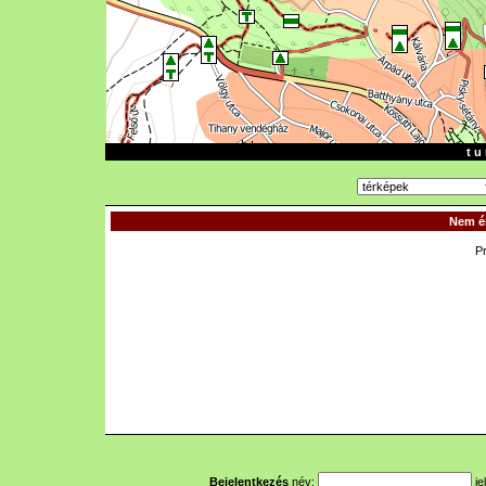
t u 
Nem ér
P
Bejelentkezés
név:
je