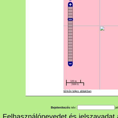
térkép teljes ablakban
Bejelentkezés
név:
je
Felhasználónevedet és jelszavadat