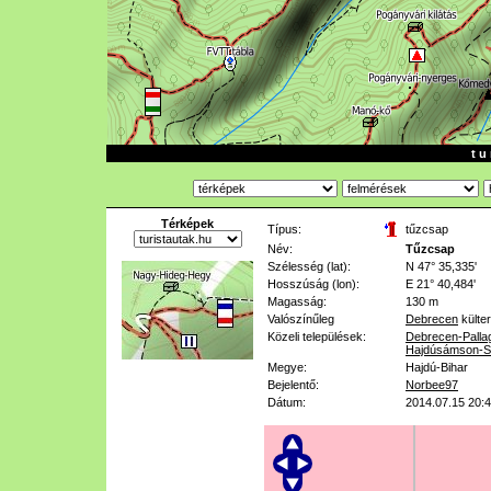
t u 
Térképek
Típus:
tűzcsap
Név:
Tűzcsap
Szélesség (lat):
N 47° 35,335'
Hosszúság (lon):
E 21° 40,484'
Magasság:
130 m
Valószínűleg
Debrecen
külter
Közeli települések:
Debrecen-Palla
Hajdúsámson-S
Megye:
Hajdú-Bihar
Bejelentő:
Norbee97
Dátum:
2014.07.15 20: