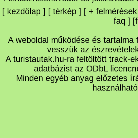
[
kezdőlap
] [
térkép
] [
+
felmérések
faq
] [
A weboldal működése és tartalma fo
vesszük az észrevétele
A turistautak.hu-ra feltöltött track-
adatbázist az ODbL licencn
Minden egyéb anyag előzetes írá
használható