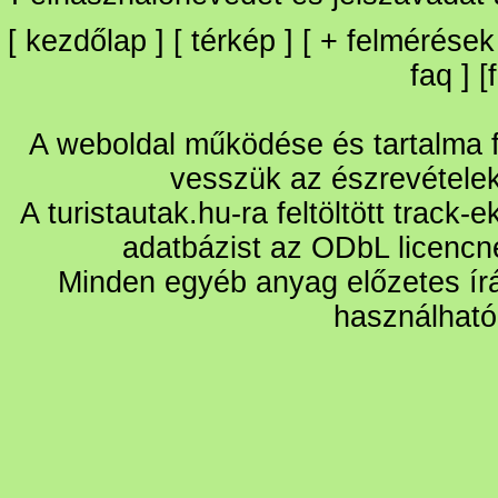
[
kezdőlap
] [
térkép
] [
+
felmérések
faq
] [
A weboldal működése és tartalma fo
vesszük az észrevétele
A turistautak.hu-ra feltöltött track-
adatbázist az ODbL licencn
Minden egyéb anyag előzetes írá
használható