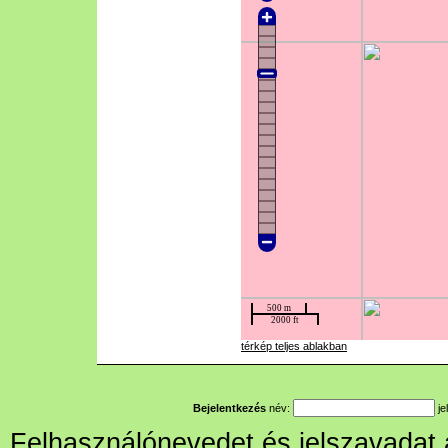
térkép teljes ablakban
Bejelentkezés
név:
je
Felhasználónevedet és jelszavadat