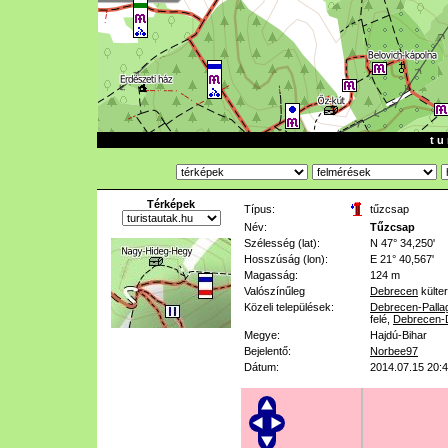
t u 
Térképek
Típus:
tűzcsap
Név:
Tűzcsap
Szélesség (lat):
N 47° 34,250'
Hosszúság (lon):
E 21° 40,567'
Magasság:
124 m
Valószínűleg
Debrecen
külter
Közeli települések:
Debrecen-Palla
felé
,
Debrecen-
Megye:
Hajdú-Bihar
Bejelentő:
Norbee97
Dátum:
2014.07.15 20: